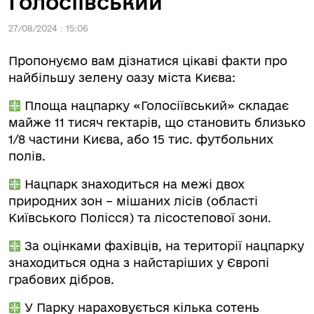
Голосіївський
27/08/2024 : 15:06
Пропонуємо вам дізнатися цікаві факти про
найбільшу зелену оазу міста Києва:
Площа нацпарку «Голосіївський» складає
майже 11 тисяч гектарів, що становить близько
1/8 частини Києва, або 15 тис. футбольних
полів.
Нацпарк знаходиться на межі двох
природних зон – мішаних лісів (області
Київського Полісся) та лісостепової зони.
За оцінками фахівців, на території нацпарку
знаходиться одна з найстаріших у Європі
грабових дібров.
У Парку нараховується кілька сотень