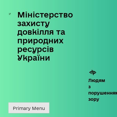
Міністерство
Skip
to
захисту
content
довкілля та
природних
ресурсів
України
Людям
з
порушення
зору
Primary Menu