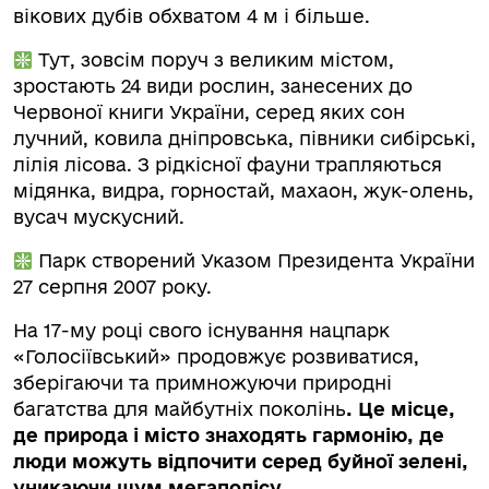
вікових дубів обхватом 4 м і більше.
Тут, зовсім поруч з великим містом,
зростають 24 види рослин, занесених до
Червоної книги України, серед яких сон
лучний, ковила дніпровська, півники сибірські,
лілія лісова. З рідкісної фауни трапляються
мідянка, видра, горностай, махаон, жук-олень,
вусач мускусний.
Парк створений Указом Президента України
27 серпня 2007 року.
На 17-му році свого існування нацпарк
«Голосіївський» продовжує розвиватися,
зберігаючи та примножуючи природні
багатства для майбутніх поколінь
. Це місце,
де природа і місто знаходять гармонію, де
люди можуть відпочити серед буйної зелені,
уникаючи шум мегаполісу.