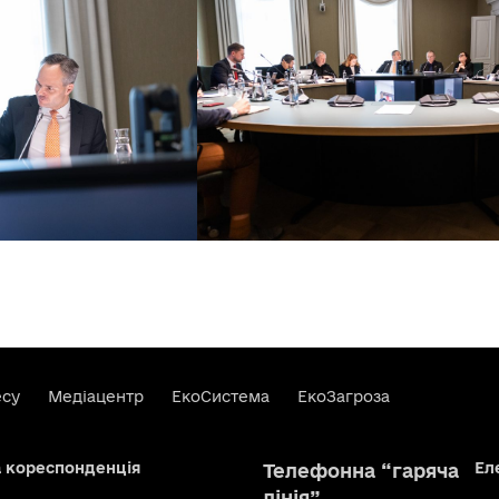
есу
Медіацентр
ЕкоСистема
ЕкоЗагроза
а кореспонденція
Ел
Телефонна “гаряча
лінія”