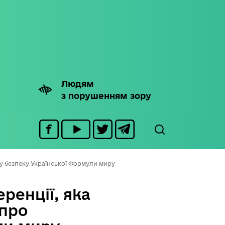
Людям
з порушенням зору
чну безпеку Української Формули миру
ренції, яка
 про