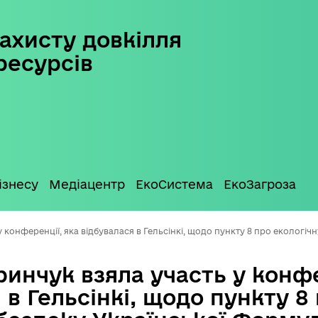
ахисту довкілля
ресурсів
ізнесу
Медіацентр
ЕкоСистема
ЕкоЗагроза
у конференції, яка відбувалася в Гельсінкі, щодо пункту 8 про екологі
ринчук взяла участь у конфе
 в Гельсінкі, щодо пункту 8