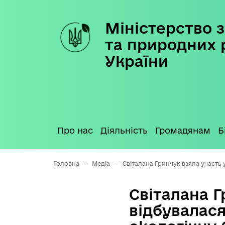
Міністерство з
Skip
to
та природних 
content
України
Про нас
Діяльність
Громадянам
Б
Головна
—
Медіа
—
Світалана Гринчук взяла участь 
Світалана Г
відбувалася