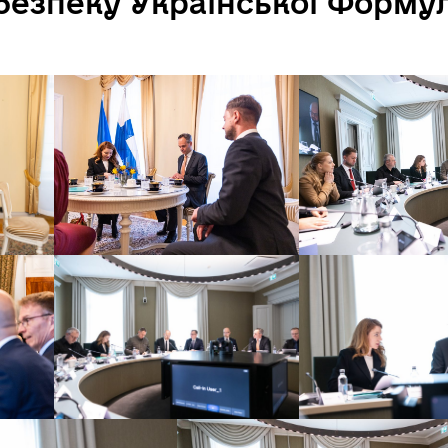
 безпеку Української Форму