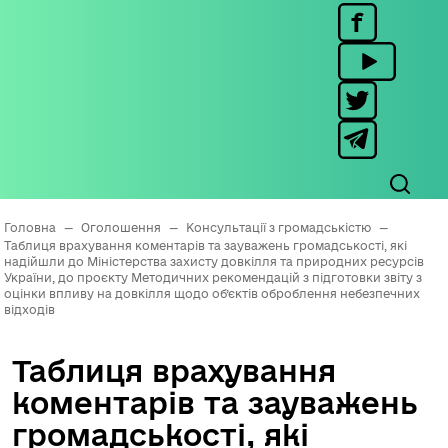
Головна
—
Оголошення
—
Консультації з громадськістю
—
Таблиця врахування коментарів та зауважень громадськості, які
надійшли до Міністерства захисту довкілля та природних ресурсів
України, до проєкту Методичних рекомендацій з підготовки звіту з
оцінки впливу на довкілля щодо об’єктів оброблення небезпечних
відходів
Таблиця врахування
коментарів та зауважень
громадськості, які