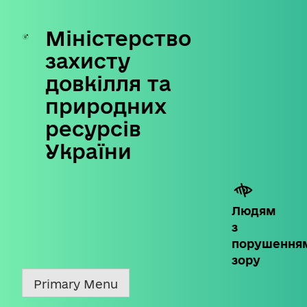
Міністерство
Skip
to
захисту
content
довкілля та
природних
ресурсів
України
Людям
з
порушення
зору
Primary Menu