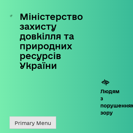
Міністерство
Skip
to
захисту
content
довкілля та
природних
ресурсів
України
Людям
з
порушення
зору
Primary Menu