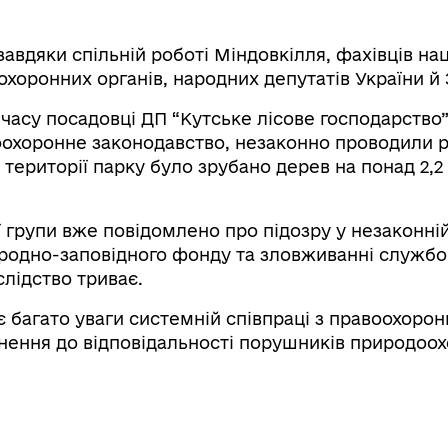
авдяки спільній роботі Міндовкілля, фахівців на
хоронних органів, народних депутатів України й 
часу посадовці ДП “Кутське лісове господарство
охоронне законодавство, незаконно проводили р
території парку було зрубано дерев на понад 2,2
 групи вже повідомлено про підозру у незаконній
риродно-заповідного фонду та зловживанні служб
лідство триває.
є багато уваги системній співпраці з правоохоро
нення до відповідальності порушників природоо