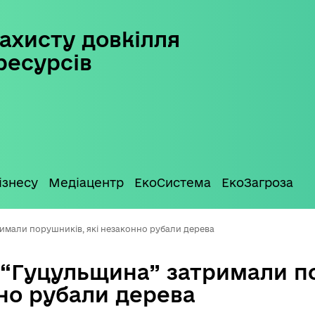
ахисту довкілля
ресурсів
ізнесу
Медіацентр
ЕкоСистема
ЕкоЗагроза
имали порушників, які незаконно рубали дерева
 “Гуцульщина” затримали п
но рубали дерева