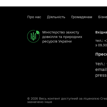
Про нас
Діяльність
Громадянам
Бізн
Міністерство захисту
Вхідн
довкілля та природних
тел.: 
ресурсів України
з 09.30
Прес
тел.:
email
pres
© 2026 Весь контент доступний за ліцензією Creat
зазначено інше