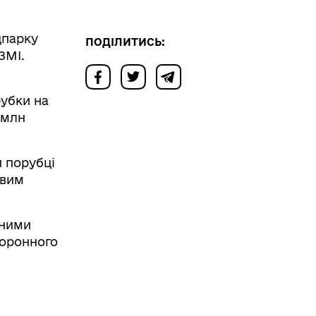
цпарку
ПОДІЛИТИСЬ:
ЗМІ.
”
убки на
 млн
 порубці
овим
нними
хоронного