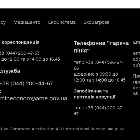
есу
Медіацентр
ЕкоСистема
ЕкоЗагроза
а кореспонденція
Ел
Телефонна “гаряча
лінія”
+38 (044) 200-47-53
ema
 до 12.00 та з 14.00 до 16.45
аб
тел.: +38 (044) 596-67-
зв`
66
служба
щоденно з 09:30 до
Гр
12:00 та з 14:00 до 16:45
пр
 +38 (044) 200-44-67
ке
:
Запобігання та
Мі
протидія корупції
smineconomy@me.gov.ua
тел.: +38 (044) 200-47-
47
ive Commons Attribution 4.0 International license, якщо не