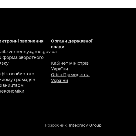
ектронні звернення
Органи державної
влади
il:
zvernennya@me.gov.ua
о
форма зворотного
язку
Кабінет міністрів
України
афік особистого
Офіс Президента
ийому громадян
України
рівництвом
некономіки
Розробник:
Intecracy Group