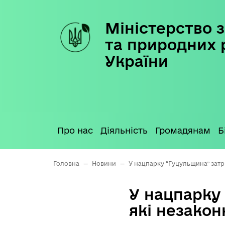
Міністерство з
Skip
to
та природних 
content
України
Про нас
Діяльність
Громадянам
Б
Головна
—
Новини
—
У нацпарку “Гуцульщина” затр
У нацпарку
які незакон