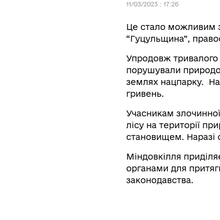
11/03/2023 : 17:26
Це стало можливим з
“Гуцульщина”, правоо
Упродовж тривалого 
порушували природо
землях нацпарку. На 
гривень.
Учасникам злочинної
лісу на території п
становищем. Наразі с
Міндовкілля приділя
органами для притяг
законодавства.