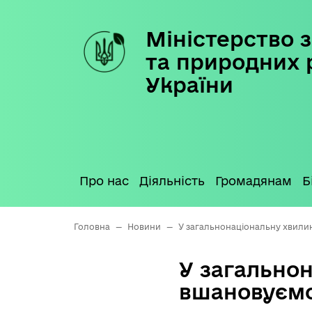
Міністерство з
Skip
to
та природних 
content
України
Про нас
Діяльність
Громадянам
Б
Головна
—
Новини
—
У загальнонаціональну хвилин
У загально
вшановуємо