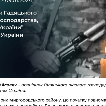
айлович
– працівник Гадяцького лісового господа
ник України.
прик Миргородського району. До початку повном
 у цеху переробки в Гадяцькому лісовому господ