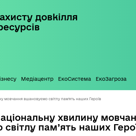
ахисту довкілля
ресурсів
ізнесу
Медіацентр
ЕкоСистема
ЕкоЗагроза
у мовчання вшановуємо світлу пам’ять наших Героїв
національну хвилину мовча
 світлу пам’ять наших Геро