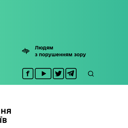
Людям
з порушенням зору
ння
їв