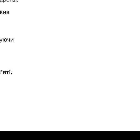
ужив
нуючи
’яті.