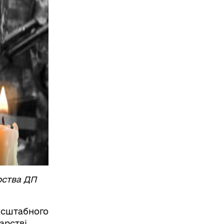
рства ДП
асштабного
арстві.