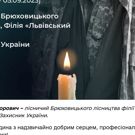
орович –
лісничий Брюховицького лісництва філії
Захисник України.
дина з надзвичайно добрим серцем, професіонал 
їни!