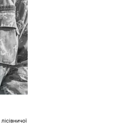
лісівничої