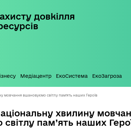
ахисту довкілля
ресурсів
ізнесу
Медіацентр
ЕкоСистема
ЕкоЗагроза
у мовчання вшановуємо світлу пам’ять наших Героїв
національну хвилину мовча
 світлу пам’ять наших Геро