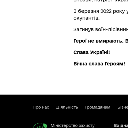
З березня 2022 року
окупантів.
Загинув воїн-лісівни
Герої не вмирають. 
Слава Україні!
Вічна слава Героям!
Про нас
Діяльність
Громадянам
Бізн
Міністерство захисту
Вхідн