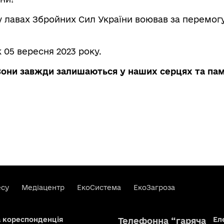
 у лавах Збройних Сил України воював за перемог
к 05 вересня 2023 року.
Вони завжди залишаються у наших серцях та пам
есу
Медіацентр
ЕкоСистема
ЕкоЗагроза
а кореспонденція
Ел
Телефонна “гаряча