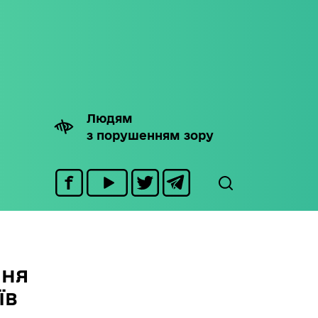
Людям
з порушенням зору
ння
їв