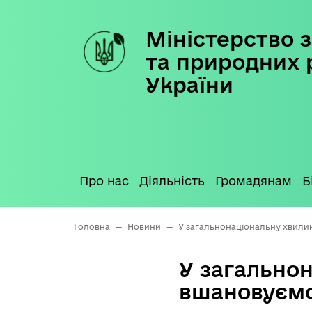
Міністерство з
Skip
to
та природних 
content
України
Про нас
Діяльність
Громадянам
Б
Головна
—
Новини
—
У загальнонаціональну хвилин
У загально
вшановуємо