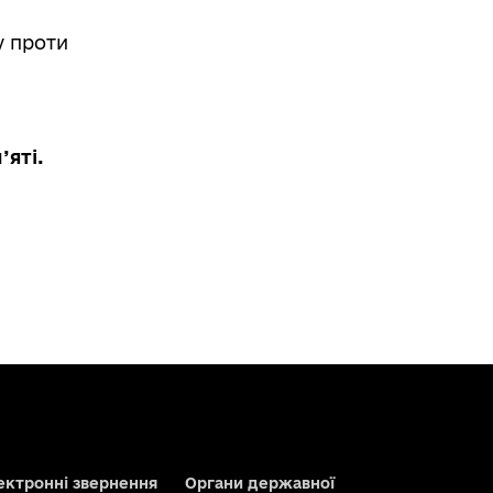
у проти
’яті.
ектронні звернення
Органи державної