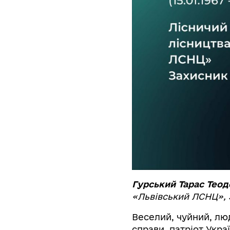
Гурський Тарас Теод
«Львівський ЛСНЦ»,
Веселий, чуйний, лю
справи, патріот Укра