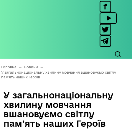
Головна
—
Новини
—
У загальнонаціональну хвилину мовчання вшановуємо світлу
пам’ять наших Героїв
У загальнонаціональну
хвилину мовчання
вшановуємо світлу
пам’ять наших Героїв