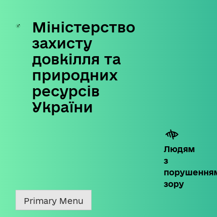
Міністерство
Skip
to
захисту
content
довкілля та
природних
ресурсів
України
Людям
з
порушення
зору
Primary Menu