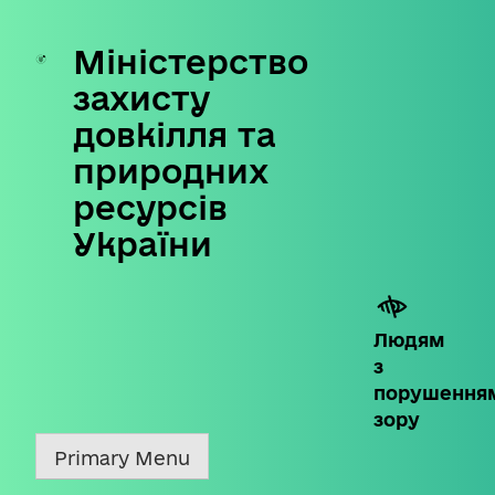
Міністерство
Skip
to
захисту
content
довкілля та
природних
ресурсів
України
Людям
з
порушення
зору
Primary Menu