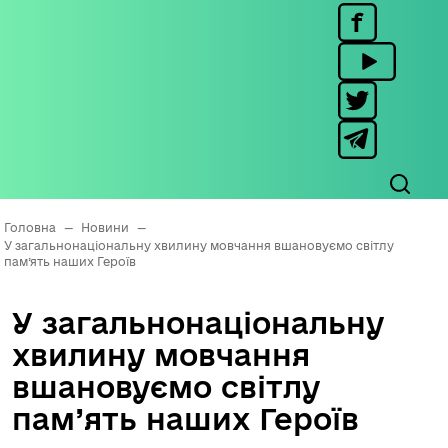
Головна
—
Новини
—
У загальнонаціональну хвилину мовчання вшановуємо світлу
пам’ять наших Героїв
У загальнонаціональну
хвилину мовчання
вшановуємо світлу
пам’ять наших Героїв