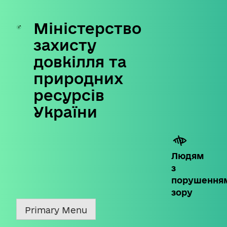
Міністерство
Skip
to
захисту
content
довкілля та
природних
ресурсів
України
Людям
з
порушення
зору
Primary Menu