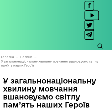
Головна
—
Новини
—
У загальнонаціональну хвилину мовчання вшановуємо світлу
пам’ять наших Героїв
У загальнонаціональну
хвилину мовчання
вшановуємо світлу
пам’ять наших Героїв