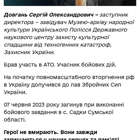
Довгань Сергій Олександрович –
заступник
директора – завідувач Музею-архіву народної
культури Українського Полісся Державного
наукового центру захисту культурної
спадщини від техногенних катастроф,
Захисник України.
Брав участь в АТО. Учасник бойових дій.
На початку повномасштабного вторгнення рф
в Україну долучився до лав Збройних Сил
України.
07 червня 2023 року загинув при виконанні
бойового завдання в с. Садки Сумської
області.
Герої не вмирають. Вони завжди
залишаються у наших серцях та пам’яті.