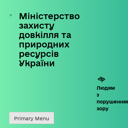
Міністерство
Skip
to
захисту
content
довкілля та
природних
ресурсів
України
Людям
з
порушення
зору
Primary Menu