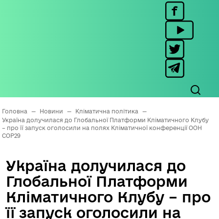
Головна
—
Новини
—
Кліматична політика
—
Україна долучилася до Глобальної Платформи Кліматичного Клубу
– про її запуск оголосили на полях Кліматичної конференції ООН
СОР29
Україна долучилася до
Глобальної Платформи
Кліматичного Клубу – про
її запуск оголосили на