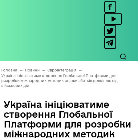
Головна
—
Новини
—
Євроінтеграція
—
Україна ініціюватиме створення Глобальної Платформи для
розробки міжнародних методик оцінки збитків довкіллю від
військових дій
Україна ініціюватиме
створення Глобальної
Платформи для розробки
міжнародних методик