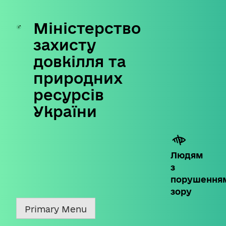
Міністерство
Skip
to
захисту
content
довкілля та
природних
ресурсів
України
Людям
з
порушення
зору
Primary Menu