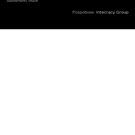
зазначено інше
Розробник:
Intecracy Group