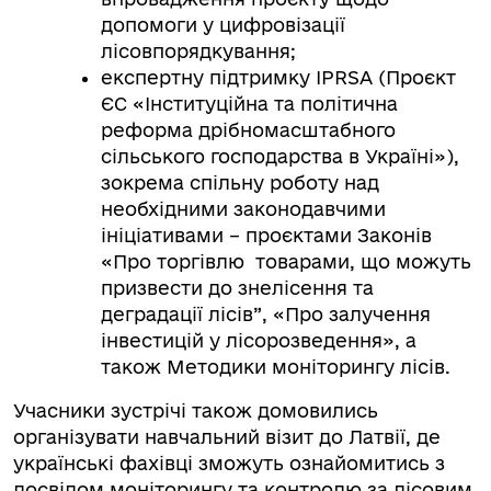
допомоги у цифровізації
лісовпорядкування;
експертну підтримку IPRSA (Проєкт
ЄС «Інституційна та політична
реформа дрібномасштабного
сільського господарства в Україні»),
зокрема спільну роботу над
необхідними законодавчими
ініціативами – проєктами Законів
«Про торгівлю товарами, що можуть
призвести до знелісення та
деградації лісів”, «Про залучення
інвестицій у лісорозведення», а
також Методики моніторингу лісів.
Учасники зустрічі також домовились
організувати навчальний візит до Латвії, де
українські фахівці зможуть ознайомитись з
досвідом моніторингу та контролю за лісовим