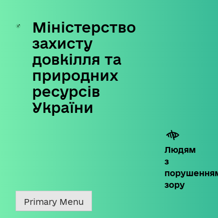
Міністерство
Skip
to
захисту
content
довкілля та
природних
ресурсів
України
Людям
з
порушення
зору
Primary Menu