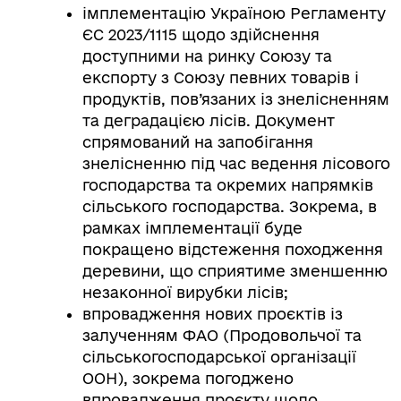
імплементацію Україною Регламенту
ЄС 2023/1115 щодо здійснення
доступними на ринку Союзу та
експорту з Союзу певних товарів і
продуктів, пов’язаних із знелісненням
та деградацією лісів. Документ
спрямований на запобігання
знелісненню під час ведення лісового
господарства та окремих напрямків
сільського господарства. Зокрема, в
рамках імплементації буде
покращено відстеження походження
деревини, що сприятиме зменшенню
незаконної вирубки лісів;
впровадження нових проєктів із
залученням ФАО (Продовольчої та
сільськогосподарської організації
ООН), зокрема погоджено
впровадження проєкту щодо