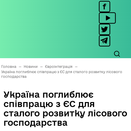
Головна
—
Новини
—
Євроінтеграція
—
Україна поглиблює співпрацю з ЄС для сталого розвитку лісового
господарства
Україна поглиблює
співпрацю з ЄС для
сталого розвитку лісового
господарства