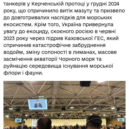
танкерів у Керченській протоці у грудні 2024
року, що спричинило витік мазуту та призвело
до довготривалих наслідків для морських
екосистем. Крім того, Україна привернула
увагу до екоциду, скоєного росією в червні
2023 року через підрив Каховської ГЕС, який
спричинив катастрофічне забруднення
водойм, зміну солоності в лиманах, масове
засмічення акваторії Чорного моря та
руйнацію середовища існування морської
флори і фауни.