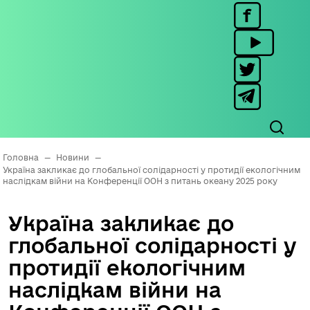
Головна
—
Новини
—
Україна закликає до глобальної солідарності у протидії екологічним
наслідкам війни на Конференції ООН з питань океану 2025 року
Україна закликає до
глобальної солідарності у
протидії екологічним
наслідкам війни на