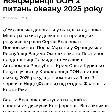
Конференції ООН з
питань океану 2025 року
11/06/2025 : 11:49
Українська делегація у складі заступника
Міністра захисту довкілля та природних
ресурсів України Сергія Власенка і
Повноважного Посла України у Французькій
Республіці Вадима Омельченко та Постійної
представниці Президента України в
Автономній Республіці Крим Ольги Куришко
беруть участь у Конференції ООН з питань
океану 2025 року, що проходить з 9 по 13
червня в Ніцці (Франція) під егідою Франції та
Коста-Ріки.
Сергій Власенко виступив на одній із
панельних дискусій Конференції. Він закликав
міжнародну спільноту до консолідації зусиль