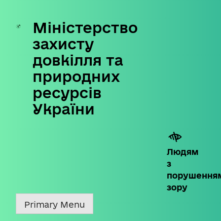
Міністерство
Skip
to
захисту
content
довкілля та
природних
ресурсів
України
Людям
з
порушення
зору
Primary Menu