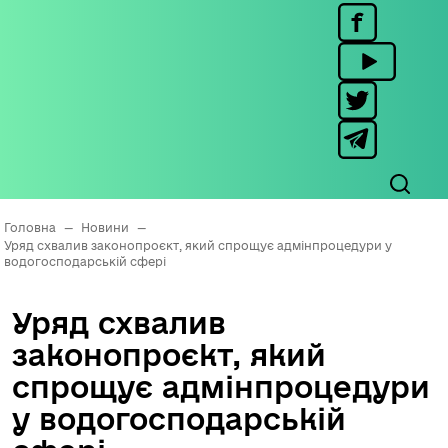
Головна
—
Новини
—
Уряд схвалив законопроєкт, який спрощує адмінпроцедури у
водогосподарській сфері
Уряд схвалив
законопроєкт, який
спрощує адмінпроцедури
у водогосподарській