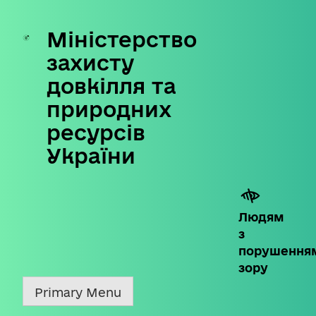
Міністерство
Skip
to
захисту
content
довкілля та
природних
ресурсів
України
Людям
з
порушення
зору
Primary Menu