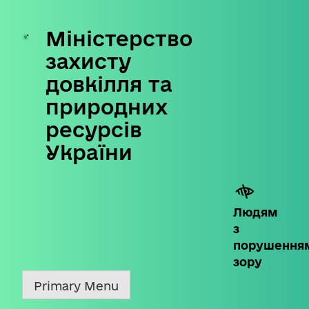
Міністерство
Skip
to
захисту
content
довкілля та
природних
ресурсів
України
Людям
з
порушення
зору
Primary Menu