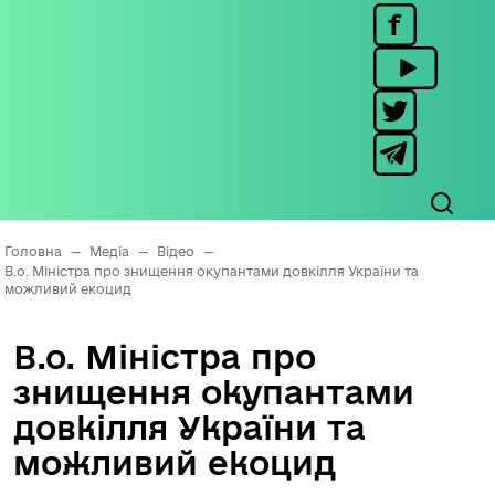
Головна
—
Медіа
—
Відео
—
В.о. Міністра про знищення окупантами довкілля України та
можливий екоцид
В.о. Міністра про
знищення окупантами
довкілля України та
можливий екоцид