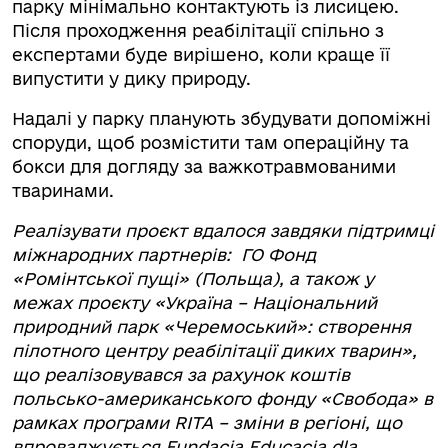
парку мінімально контактують із лисицею.
Після проходження реабілітації спільно з
експертами буде вирішено, коли краще її
випустити у дику природу.
Надалі у парку планують збудувати допоміжні
споруди, щоб розмістити там операційну та
бокси для догляду за важкотравмованими
тваринами.
Реалізувати проєкт вдалося завдяки підтримці
міжнародних партнерів: ГО Фонд
«Ромінтської пущі» (Польща), а також у
межах проєкту «Україна – Національний
природний парк «Черемоський»: створення
пілотного центру реабілітації диких тварин»,
що реалізовувався за рахунок коштів
польсько-американського фонду «Свобода» в
рамках програми RITA – зміни в регіоні, що
впроваджується Fundacja Educacja dla