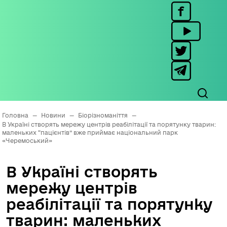
Головна
—
Новини
—
Біорізноманіття
—
В Україні створять мережу центрів реабілітації та порятунку тварин:
маленьких “пацієнтів” вже приймає національний парк
«Черемоський»
В Україні створять
мережу центрів
реабілітації та порятунку
тварин: маленьких