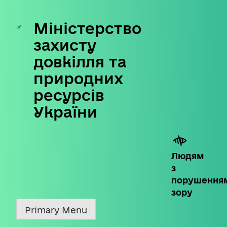
Міністерство
Skip
to
захисту
content
довкілля та
природних
ресурсів
України
Людям
з
порушення
зору
Primary Menu