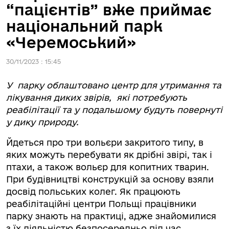
“пацієнтів” вже приймає
національний парк
«Черемоський»
30/11/2023 : 15:45
У парку облаштовано центр для утримання та
лікування диких звірів, які потребують
реабілітації та у подальшому будуть повернуті
у дику природу.
Йдеться про три вольєри закритого типу, в
яких можуть перебувати як дрібні звірі, так і
птахи, а також вольєр для копитних тварин.
При будівництві конструкцій за основу взяли
досвід польських колег. Як працюють
реабілітаційні центри Польщі працівники
парку знають на практиці, адже знайомилися
з їх діяльністю безпосередньо під час