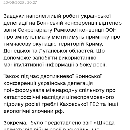
20/06/2023 : 20:27
Завдяки наполегливій роботі української
делегації на Боннській конференції відтепер
звіти Секретаріату Рамкової конвенції ООН
про зміну клімату міститимуть примітку про
тимчасову окупацію територій Криму,
Донецької та Луганської областей. Що
допоможе запобігти використанню
маніпулятивної інформації з боку росії.
Також під час двотижневої Боннської
конференції українська делегація
поінформувала міжнародну спільноту про
катастрофічні наслідки цілеспрямованого
підриву росієї греблі Каховської ГЕС та інші
екологічні злочини рф.
Зокрема, було представлено звіт «Шкода
клімату від війни росії в Україні», що