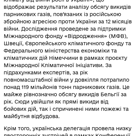
відображає результати аналізу обсягу викидів
парникових газів, пов’язаних із російською
збройною агресією проти України за 12 місяців
війни. Дослідження проведене за підтримки
Міжнародного фонду «Відродження» (МФВ),
Швеції, Європейського кліматичного фонду та
Федерального міністерства економіки та
кліматичних дій Німеччини в рамках проєкту
Міжнародної Кліматичної Ініціативи. За
підрахунками експертів, за рік
повномасштабної війни у довкілля потрапило
понад 119 мільйонів тонн парникових газів. Це
майже рівнозначно обсягу викидів Бельгії за
рік. Сюди увійшли як прямі викиди від
бойових дій, так і спричинені ними пожежі та
майбутня відбудова.
Крім того, українська делегація провела низку
двосторонніх зустрічей в рамках Конференції