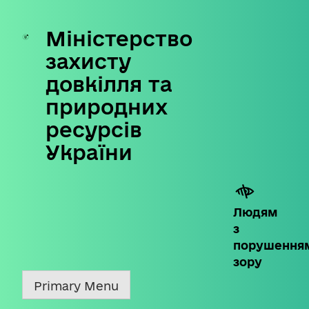
Міністерство
Skip
to
захисту
content
довкілля та
природних
ресурсів
України
Людям
з
порушення
зору
Primary Menu