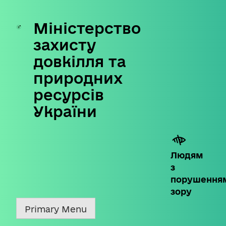
Міністерство
Skip
to
захисту
content
довкілля та
природних
ресурсів
України
Людям
з
порушення
зору
Primary Menu