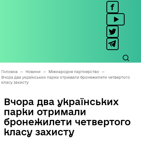
Головна
—
Новини
—
Міжнародне партнерство
—
Вчора два українських парки отримали бронежилети четвертого
класу захисту
Вчора два українських
парки отримали
бронежилети четвертого
класу захисту