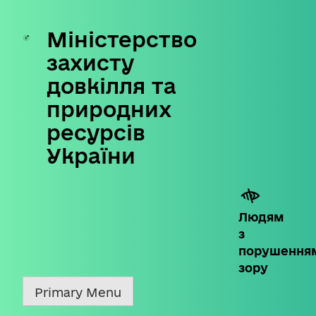
Міністерство
Skip
to
захисту
content
довкілля та
природних
ресурсів
України
Людям
з
порушення
зору
Primary Menu