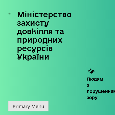
Міністерство
Skip
to
захисту
content
довкілля та
природних
ресурсів
України
Людям
з
порушення
зору
Primary Menu