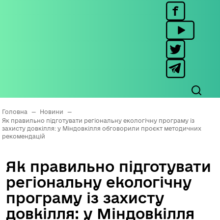
Головна
—
Новини
—
Як правильно підготувати регіональну екологічну програму із
захисту довкілля: у Міндовкілля обговорили проєкт методичних
рекомендацій
Як правильно підготувати
регіональну екологічну
програму із захисту
довкілля: у Міндовкілля