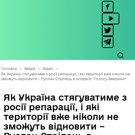
Головна
—
Медіа
—
Відео
—
Як Україна стягуватиме з росії репарації, і які території вже ніколи не
зможуть відновити – Руслан Стрілець в інтерв’ю “Голосу Америки”
Як Україна стягуватиме з
росії репарації, і які
території вже ніколи не
зможуть відновити –