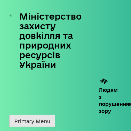
Міністерство
Skip
to
захисту
content
довкілля та
природних
ресурсів
України
Людям
з
порушення
зору
Primary Menu