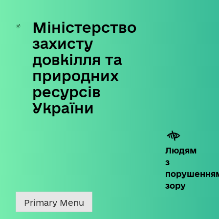
Міністерство
Skip
to
захисту
content
довкілля та
природних
ресурсів
України
Людям
з
порушення
зору
Primary Menu