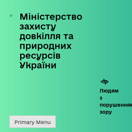
Міністерство
Skip
to
захисту
content
довкілля та
природних
ресурсів
України
Людям
з
порушення
зору
Primary Menu