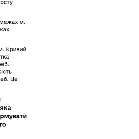
посту
 межах м.
ежах
 м. Кривий
тка
реб.
ість
реб. Це
и
 яка
ормувати
го