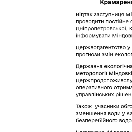
Крамарен
Відтак заступниця М
проводити постійне 
Дніпропетровської, 
інформувати Міндовк
Держводагентство у 
прогнози змін еколог
Державна екологічна 
методології Міндовк
Держпродспоживслуж
оперативного отриман
управлінських рішен
Також учасники обгов
зменшення води у Ка
безперебійного вод