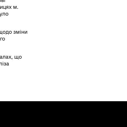
ові
ицях м.
було
щодо зміни
го
іалах, що
ліза