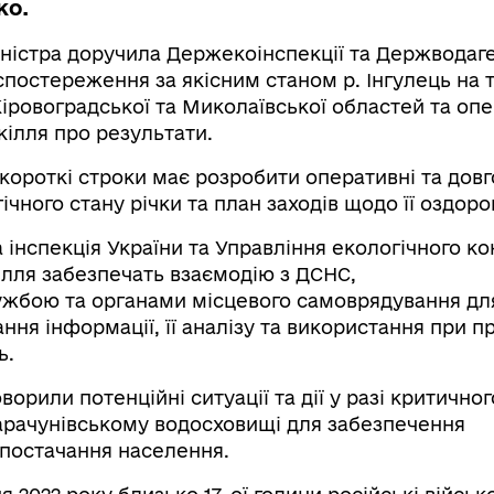
ко.
іністра доручила Держекоінспекції та Держводаг
спостереження за якісним станом р. Інгулець на 
Кіровоградської та Миколаївської областей та оп
ілля про результати.
короткі строки має розробити оперативні та довг
ічного стану річки та план заходів щодо її оздор
інспекція України та Управління екологічного к
ілля забезпечать взаємодію з ДСНС,
бою та органами місцевого самоврядування дл
ня інформації, її аналізу та використання при п
ь.
орили потенційні ситуації та дії у разі критичног
рачунівському водосховищі для забезпечення
опостачання населення.