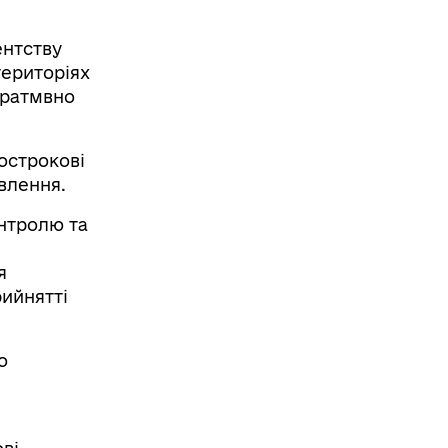
ентству
територіях
ератмвно
острокові
овлення.
онтролю та
я
рийнятті
о