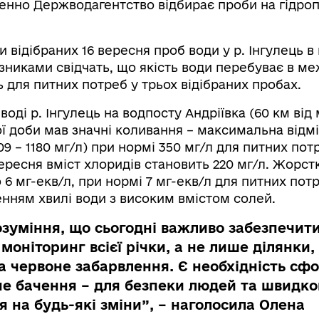
денно Держводагентство відбирає проби на гідро
 відібраних 16 вересня проб води у р. Інгулець в
азниками свідчать, що якість води перебуває в м
 для питних потреб у трьох відібраних пробах.
воді р. Інгулець на водпосту Андріївка (60 км від
ї доби мав значні коливання – максимальна відмі
09 – 1180 мг/л) при нормі 350 мг/л для питних пот
ересня вміст хлоридів становить 220 мг/л. Жорстк
 6 мг-екв/л, при нормі 7 мг-екв/л для питних пот
енням хвилі води з високим вмістом солей.
зуміння, що сьогодні важливо забезпечит
моніторинг всієї річки, а не лише ділянки,
а червоне забарвлення. Є необхідність сф
е бачення – для безпеки людей та швидко
я на будь-які зміни”, – наголосила Олена