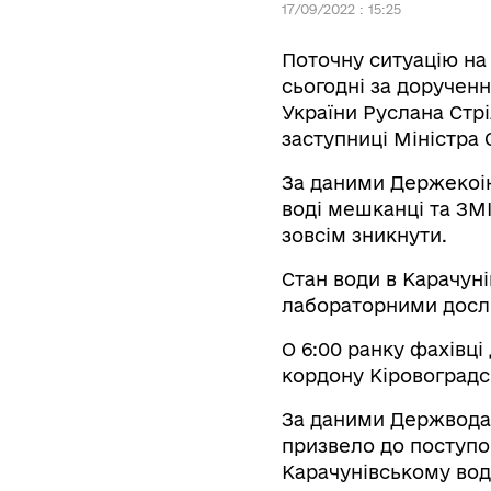
17/09/2022 : 15:25
Поточну ситуацію на 
сьогодні за дорученн
України Руслана Стрі
заступниці Міністра
За даними Держекоінс
воді мешканці та ЗМІ,
зовсім зникнути.
Стан води в Карачун
лабораторними дос
О 6:00 ранку фахівці
кордону Кіровоградс
За даними Держводаг
призвело до поступов
Карачунівському водо