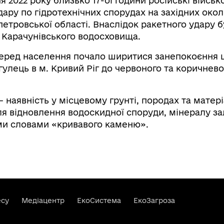
я 2022 року близько 17-ої години російські військ
ару по гідротехнічних спорудах на західних окол
етровської області. Внаслідок ракетного удару 
Карачунівського водосховища.
 серед населення почало ширитися занепокоєння 
гулець в м. Кривий Ріг до червоного та коричнево
 наявність у місцевому грунті, породах та матер
я відновлення водоскидної споруди, мінералу за
ми словами «кривавого каменю».
есу
Медіацентр
ЕкоСистема
ЕкоЗагроза