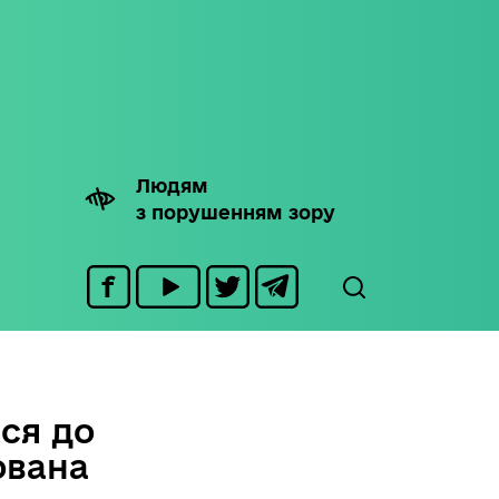
Людям
з порушенням зору
ься до
ована