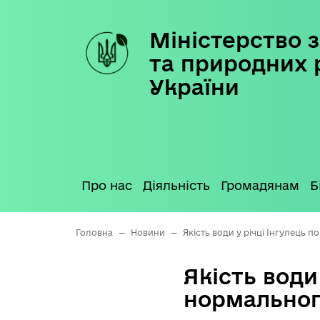
Міністерство з
Skip
to
та природних 
content
України
Про нас
Діяльність
Громадянам
Б
Головна
—
Новини
—
Якість води у річці Інгулець 
Якість води
нормальног