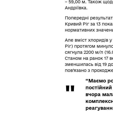
– 59,00 м. Також що
Андріївка.
Попередні результати
Кривий Ріг за 13 пок
нормативних значень
Але вміст хлоридів у 
Ріг) протягом минуло
сягнула 2200 м/л (16.
Станом на ранок 17 в
зменшилась від 19 до
пов’язано з проходж
“Маємо ро
постійний 
вчора мал
комплексн
реагуванн