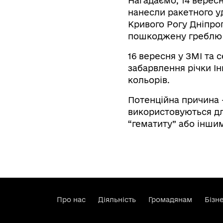
Нагадаємо, 14 вересн
нанесли ракетного уд
Кривого Рогу Дніпроп
пошкоджену греблю 
16 вересня у ЗМІ та
забарвлення річки Ін
кольорів.
Потенційна причина –
використовуються дл
“гематиту” або інши
Про нас
Діяльність
Громадянам
Бізн