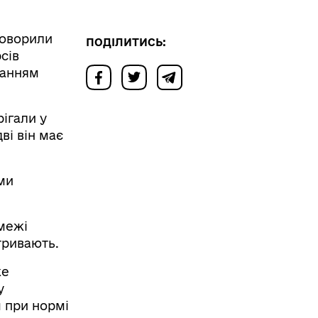
говорили
ПОДІЛИТИСЬ:
сів
ванням
ігали у
ві він має
ми
 межі
 тривають.
же
у
м при нормі