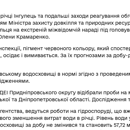
річці Інгулець та подальші заходи реагування об
ям Міністра захисту довкілля та природних ресур
льця на екстреній міжвідомчій нараді під голову
 Олени Крамаренко.
пекції, пігмент червоного кольору, який спостер
 осідає і вимивається. За їх прогнозами за добу-д
івському водосховищі в нормі згідно з проведени
лідженнями.
 ДЕІ Придніпровського округу відібрали проби на
ької та Дніпропетровської області. Дослідження
ентства, ведуться роботи на гідроспоруді, що в
ого зменшення витрат води в річці. Рівень води 
сховищі за добу не змінився та становить 57,72 