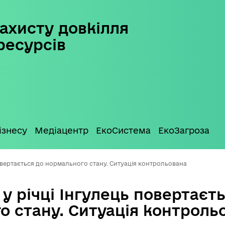
ахисту довкілля
ресурсів
ізнесу
Медіацентр
ЕкоСистема
ЕкоЗагроза
повертається до нормального стану. Ситуація контрольована
 у річці Інгулець повертаєт
о стану. Ситуація контроль