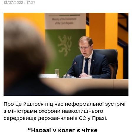
13/07/2022 : 17:27
Про це йшлося під час неформальної зустрічі
з міністрами охорони навколишнього
середовища держав-членів ЄС у Празі.
“Наразі у колег є чітке