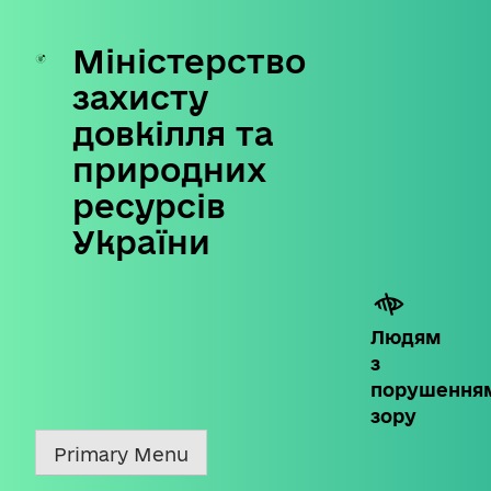
Міністерство
Skip
to
захисту
content
довкілля та
природних
ресурсів
України
Людям
з
порушення
зору
Primary Menu