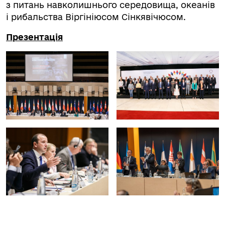
з питань навколишнього середовища, океанів
і рибальства Віргініюсом Сінкявічюсом.
Презентація