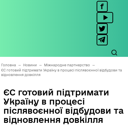
Головна
—
Новини
—
Міжнародне партнерство
—
ЄС готовий підтримати Україну в процесі післявоєнної відбудови та
відновлення довкілля
ЄС готовий підтримати
Україну в процесі
післявоєнної відбудови та
відновлення довкілля