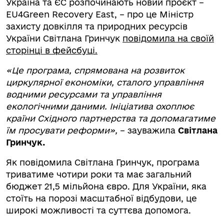
Україна та ЄС розпочинають новий проєкт –
EU4Green Recovery East, – про це Міністр
захисту довкілля та природних ресурсів
України Світлана Гринчук
повідомила на своїй
сторінці в фейсбуці.
«Це програма, спрямована на розвиток
циркулярної економіки, сталого управління
водними ресурсами та управління
екологічними даними. Ініціатива охоплює
країни Східного партнерства та допомагатиме
їм просувати реформи»,
– зауважила
Світлана
Гринчук.
Як повідомила Світлана Гринчук, програма
триватиме чотири роки та має загальний
бюджет 21,5 мільйона євро. Для України, яка
стоїть на порозі масштабної відбудови, це
широкі можливості та суттєва допомога.