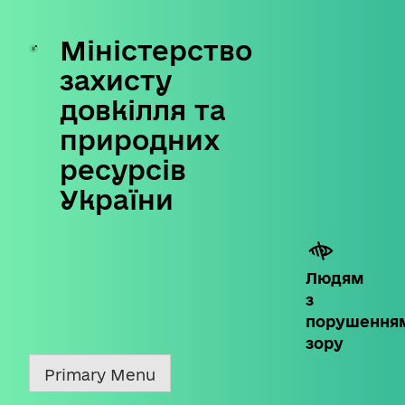
Міністерство
Skip
to
захисту
content
довкілля та
природних
ресурсів
України
Людям
з
порушення
зору
Primary Menu