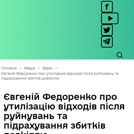
Головна
—
Медіа
—
Відео
—
Євгеній Федоренко про утилізацію відходів після руйнувань та
підрахування збитків довкіллю
Євгеній Федоренко про
утилізацію відходів після
руйнувань та
підрахування збитків