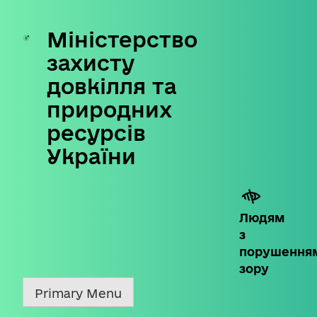
Міністерство
Skip
to
захисту
content
довкілля та
природних
ресурсів
України
Людям
з
порушення
зору
Primary Menu