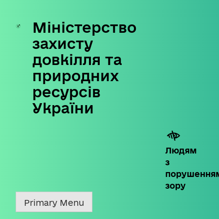
Міністерство
Skip
to
захисту
content
довкілля та
природних
ресурсів
України
Людям
з
порушення
зору
Primary Menu