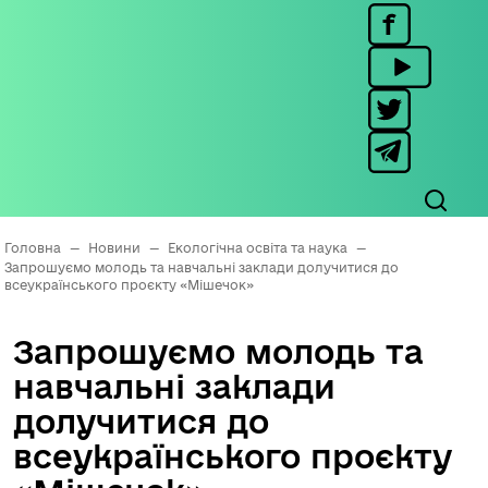
Головна
—
Новини
—
Екологічна освіта та наука
—
Запрошуємо молодь та навчальні заклади долучитися до
всеукраїнського проєкту «Мішечок»
Запрошуємо молодь та
навчальні заклади
долучитися до
всеукраїнського проєкту