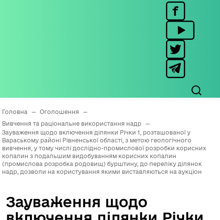
Головна
—
Оголошення
—
Вивчення та раціональне використання надр
—
Зауваження щодо включення ділянки Річки 1, розташованої у
Вараському районі Рівненської області, з метою геологічного
вивчення, у тому числі дослідно-промислової розробки корисних
копалин з подальшим видобуванням корисних копалин
(промислова розробка родовищ) бурштину, до переліку ділянок
надр, дозволи на користування якими виставляються на аукціон
Зауваження щодо
включення ділянки Річки