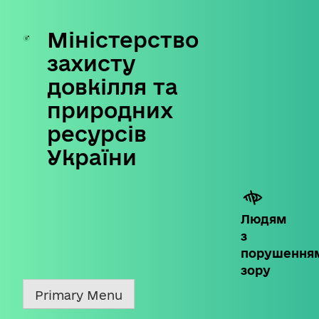
Міністерство
Skip
to
захисту
content
довкілля та
природних
ресурсів
України
Людям
з
порушення
зору
Primary Menu