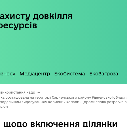
ахисту довкілля
ресурсів
ізнесу
Медіацентр
ЕкоСистема
ЕкоЗагроза
 використання надр
—
ка розташована на території Сарненського району Рівненської області, 
 подальшим видобуванням корисних копалин (промислова розробка ро
кціон
 щодо включення ділянки