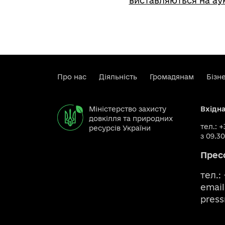
виставляються на ау
Про нас
Діяльність
Громадянам
Бізн
Міністерство захисту
Вхідн
довкілля та природних
тел.: 
ресурсів України
з 09.30
Прес
тел.:
email
pres