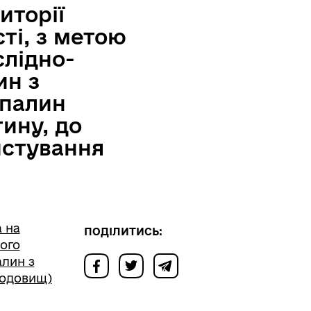
иторії
ті, з метою
слідно-
ин з
опалин
ину, до
истування
 на
ПОДІЛИТИСЬ:
ного
алин з
родовищ)