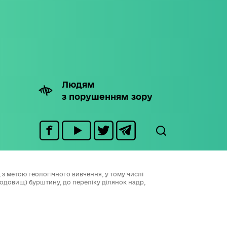
Людям
з порушенням зору
з метою геологічного вивчення, у тому числі
довищ) бурштину, до переліку ділянок надр,