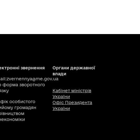
ектронні звернення
Органи державної
влади
il:
zvernennya@me.gov.ua
о
форма зворотного
язку
Кабінет міністрів
України
афік особистого
Офіс Президента
ийому громадян
України
рівництвом
некономіки