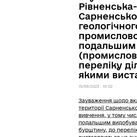
Рівненська-
Сарненськог
геологічног
промислово
подальшим 
(промислов
переліку ді
якими вист
15/09/2023 : 10:02
Зауваження щодо вкл
території Сарненсько
вивчення, у тому чи
подальшим видобува
бурштину, до перелі