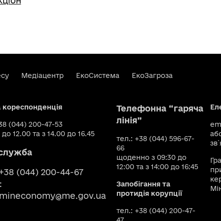
кціон
есу
Медіацентр
ЕкоСистема
ЕкоЗагроза
а кореспонденція
Ел
Телефонна “гаряча
лінія”
+38 (044) 200-47-53
ema
 до 12.00 та з 14.00 до 16.45
аб
тел.: +38 (044) 596-67-
зв`
66
служба
щоденно з 09:30 до
Гр
12:00 та з 14:00 до 16:45
пр
 +38 (044) 200-44-67
ке
:
Запобігання та
Мі
протидія корупції
smineconomy@me.gov.ua
тел.: +38 (044) 200-47-
47