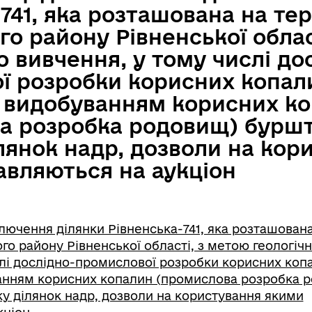
741, яка розташована на тер
о району Рівненської облас
о вивчення, у тому числі до
ї розробки корисних копал
видобуванням корисних к
а розробка родовищ) буршт
лянок надр, дозволи на кор
авляються на аукціон
ючення ділянки Рівненська-741, яка розташована
го району Рівненської області, з метою геологіч
слі дослідно-промислової розробки корисних коп
нням корисних копалин (промислова розробка 
ку ділянок надр, дозволи на користування якими