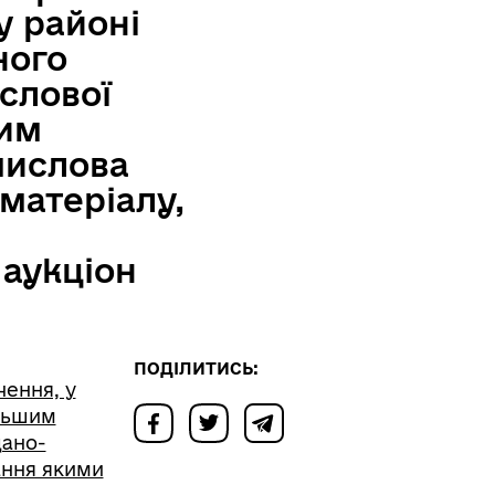
у районі
ного
слової
шим
мислова
матеріалу,
аукціон
ПОДІЛИТИСЬ:
чення, у
альшим
щано-
ання якими