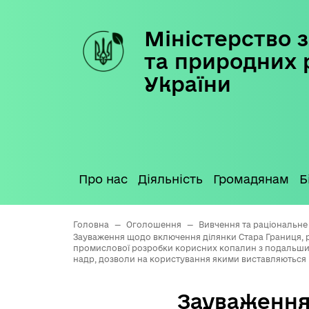
Міністерство з
Skip
to
та природних 
content
України
Про нас
Діяльність
Громадянам
Б
Головна
—
Оголошення
—
Вивчення та раціональне
Зауваження щодо включення ділянки Стара Границя, ро
промислової розробки корисних копалин з подальшим
надр, дозволи на користування якими виставляються 
Зауваження