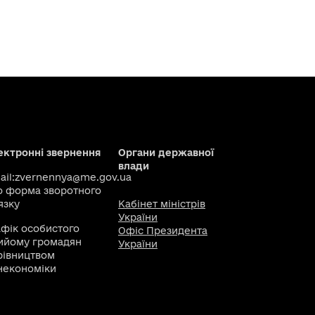
ектронні звернення
Органи державної
влади
il:
zvernennya@me.gov.ua
о
форма зворотного
язку
Кабінет міністрів
України
афік особистого
Офіс Президента
ийому громадян
України
рівництвом
некономіки