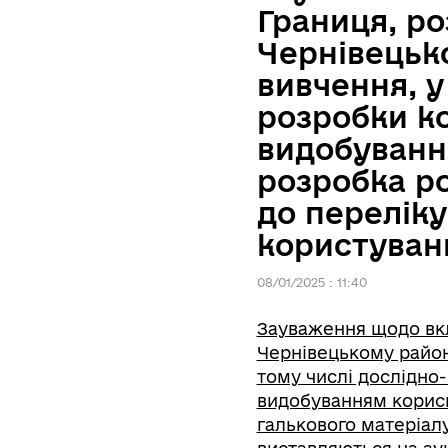
Границя, ро
Чернівецько
вивчення, у
розробки к
видобуванн
розробка р
до переліку
користуван
08/01/2025 : 11:40
Зауваження щодо вкл
Чернівецькому районі
тому числі дослідно
видобуванням корис
галькового матеріалу