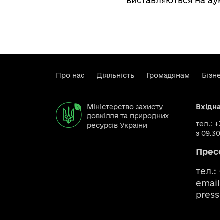
виставляються на ау
Про нас
Діяльність
Громадянам
Бізн
Міністерство захисту
Вхідн
довкілля та природних
тел.: 
ресурсів України
з 09.30
Прес
тел.:
email
pres