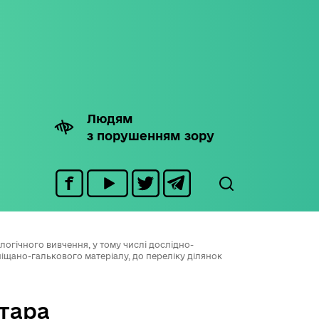
Людям
з порушенням зору
огічного вивчення, у тому числі дослідно-
ано-галькового матеріалу, до переліку ділянок
тара