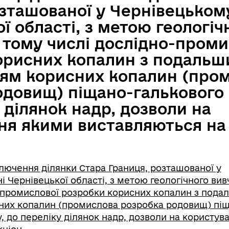
зташованої у Чернівецьком
ї області, з метою геологіч
 тому числі дослідно-проми
орисних копалин з подаль
ям корисних копалин (про
одовищ) піщано-галькового 
 ділянок надр, дозволи на
ня якими виставляються на 
ючення ділянки Стара Границя, розташованої у
 Чернівецької області, з метою геологічного вив
-промислової розробки корисних копалин з под
них копалин (промислова розробка родовищ) пі
, до переліку ділянок надр, дозволи на користув