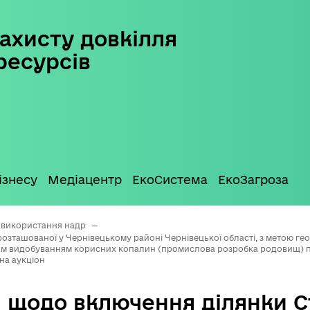
ахисту довкілля
ресурсів
ізнесу
Медіацентр
ЕкоСистема
ЕкоЗагроза
 використання надр
—
зташованої у Чернівецькому районі Чернівецької області, з метою геол
 видобуванням корисних копалин (промислова розробка родовищ) піщ
на аукціон
 щодо включення ділянки С