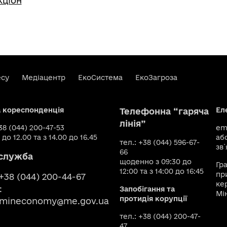
кціон
есу
Медіацентр
ЕкоСистема
ЕкоЗагроза
а кореспонденція
Ел
Телефонна “гаряча
лінія”
+38 (044) 200-47-53
ema
 до 12.00 та з 14.00 до 16.45
аб
тел.: +38 (044) 596-67-
зв`
66
служба
щоденно з 09:30 до
Гр
12:00 та з 14:00 до 16:45
пр
 +38 (044) 200-44-67
ке
:
Запобігання та
Мі
протидія корупції
smineconomy@me.gov.ua
тел.: +38 (044) 200-47-
47