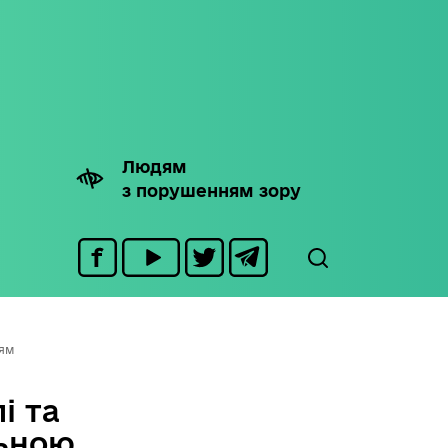
Людям
з порушенням зору
лям
і та
льною