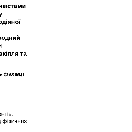
ивістами
у
одіяної
родний
и
вкілля та
ь фахівці
нтів,
д фізичних