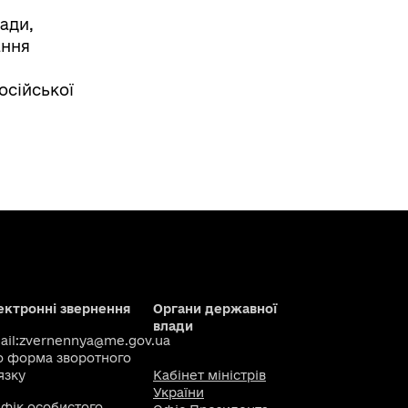
ади,
ання
осійської
ектронні звернення
Органи державної
влади
il:
zvernennya@me.gov.ua
о
форма зворотного
язку
Кабінет міністрів
України
афік особистого