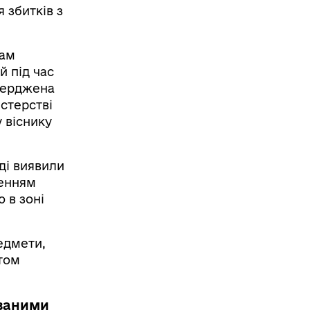
 збитків з
там
й під час
тверджена
істерстві
у віснику
ді виявили
щенням
 в зоні
едмети,
атом
ованими