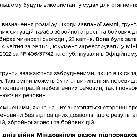
льшому будуть використані у судах для стягнення
 визначення розміру шкоди завданої землі, ґрун
их ситуацій та/або збройної агресії та бойових ді
абирає чинності сьогодні, 22 квітня. Вона була за
4 квітня за № 167. Документ зареєстрували у Мін
4.2022 за № 406/37742 та опублікували в Офіційном
 ґрунти вважаються забрудненими, якщо в їх скла
ни. Такі зміни можуть бути спричинені як переви
 концентрацій небезпечних речовин, так і появою
днюючих речовин.
сміченими, якщо на них знаходяться сторонні пр
речовини без відповідних дозволів, що є результ
й, збройної агресії та бойових дій.
 днів війни Міндовкілля разом підпорядк