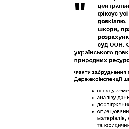
центральн
фіксує усі
довкіллю.
шкоди, пр
розрахунк
суд ООН. 
українського довк
природних ресурсі
Факти забруднення ґ
Держекоінспекції ш
огляду земе
аналізу дан
дослідження
опрацювання
матеріалів,
та юридични