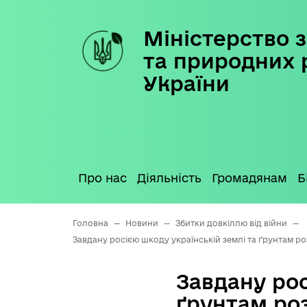
Міністерство з
Skip
to
та природних 
content
України
Про нас
Діяльність
Громадянам
Б
Головна
—
Новини
—
Збитки довкіллю від війни
—
Завдану росією шкоду українській землі та ґрунтам 
Завдану рос
ґрунтам ро