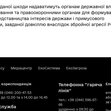
авданої шкоди надаватимуть органам державної вл
ування та правоохоронними органам для формув
едставництва інтересів держави і примусового
 завданої довкіллю внаслідок збройної агресії Р
есу
Медіацентр
ЕкоСистема
ЕкоЗагроза
а кореспонденція
Ел
Телефонна “гаряча
лінія”
+38 (044) 200-47-53
ema
 до 12.00 та з 14.00 до 16.45
аб
тел.: +38 (044) 596-67-
зв`
66
служба
щоденно з 09:30 до
Гр