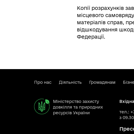
Копії розрахунків з
місцевого самовряд
матеріалів справ, пр
відшкодування шкоди,
Федерації.
Про нас
Діяльність
Громадянам
Бізн
Міністерство захисту
Вхідн
довкілля та природних
тел.: 
ресурсів України
з 09.30
Прес