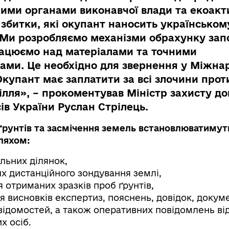
ими органами виконавчої влади та екоакт
 збитки, які окупант наносить українськом
 Ми розробляємо механізми обрахунку зап
ацюємо над матеріалами та точними
ами. Це необхідно для звернення у Міжна
Окупант має заплатити за всі злочини прот
ілля», – прокоментував Міністр захисту до
в України Руслан Стрілець.
рунтів та засмічення земель встановлюватимут
ляхом:
льних ділянок,
их дистанційного зондування землі,
 отриманих зразків проб ґрунтів,
 висновків експертиз, пояснень, довідок, докуме
 відомостей, а також оперативних повідомлень ві
х осіб.