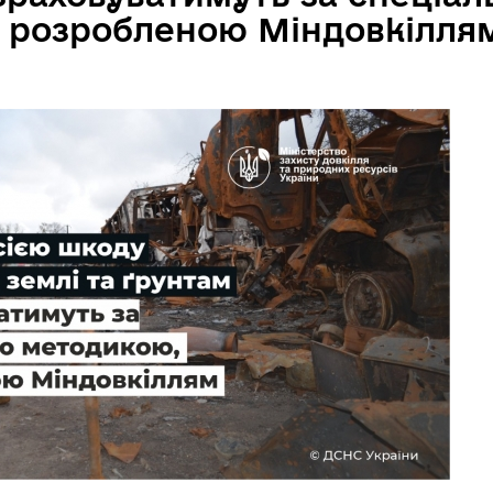
 розробленою Міндовкілля