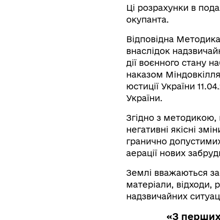
Ці розрахунки в пода
окупанта.
Відповідна Методика
внаслідок надзвичайн
дії воєнного стану н
наказом Міндовкілля 
юстиції України 11.0
України.
Згідно з методикою,
негативні якісні змі
гранично допустимих
аерації нових забру
Землі вважаються за
матеріали, відходи, 
надзвичайних ситуаці
«З перших