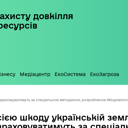
ахисту довкілля
ресурсів
ізнесу
Медіацентр
ЕкоСистема
ЕкоЗагроза
розраховуватимуть за спеціальною методикою, розробленою Міндовкіл
ією шкоду українській земл
зраховуватимуть за спеціа