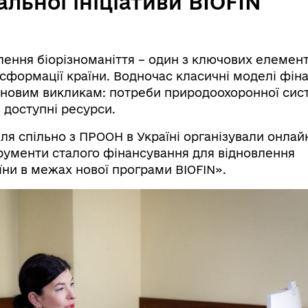
льної ініціативи BIOFIN
лення біорізноманіття – один з ключових елемент
нсформації країни. Водночас класичні моделі фін
 новим викликам: потреби природоохоронної сис
доступні ресурси.
ля спільно з ПРООН в Україні організували онлай
рументи сталого фінансування для відновлення
їни в межах нової програми BIOFIN».