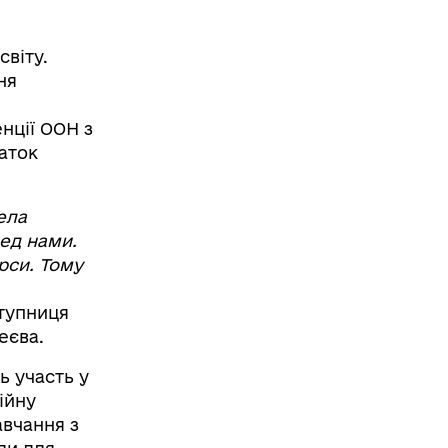
світу.
ня
нції ООН з
аток
ела
ед нами.
рси. Тому
ступниця
еєва.
ь участь у
ійну
авчання з