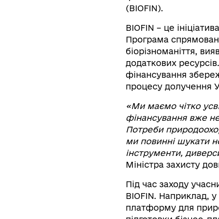
(BIOFIN).
BIOFIN – це ініціатив
Програма спрямована
біорізноманіття, вия
додаткових ресурсів.
фінансування збере
процесу долучення У
«Ми маємо чітко усв
фінансування вже не
Потреби природоохор
ми повинні шукати но
інструменти, дивер
Міністра захисту дов
Під час заходу учасн
BIOFIN. Наприклад, у
платформу для приро