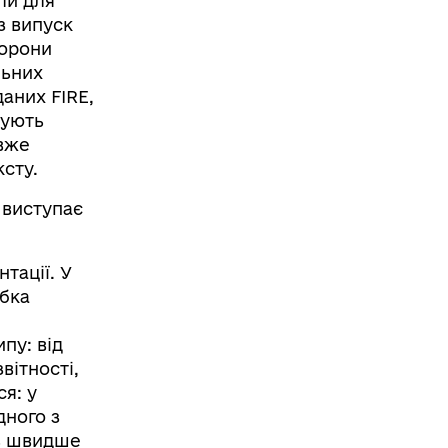
ли для
з випуск
хорони
льних
аних FIRE,
мують
 вже
сту.
виступає
тації. У
обка
пу: від
вітності,
я: у
дного з
ть швидше