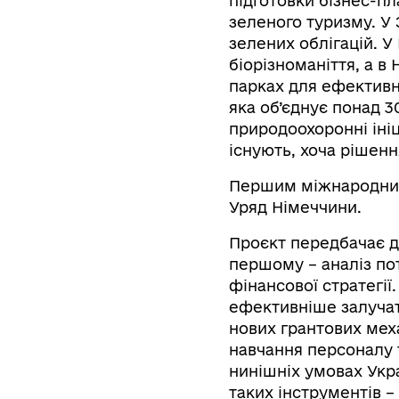
підготовки бізнес-пл
зеленого туризму. У
зелених облігацій. 
біорізноманіття, а 
парках для ефективні
яка об’єднує понад 
природоохоронні ініц
існують, хоча рішенн
Першим міжнародним
Уряд Німеччини.
Проєкт передбачає дв
першому – аналіз по
фінансової стратегії
ефективніше залучати
нових грантових меха
навчання персоналу 
нинішніх умовах Укр
таких інструментів 