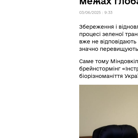
межах глоба
03/06/2025 : 9:33
Збереження і віднов
процесі зеленої тра
вже не відповідають
значно перевищують 
Саме тому Міндовкіл
брейнстормінг «Інст
біорізноманіття Укра