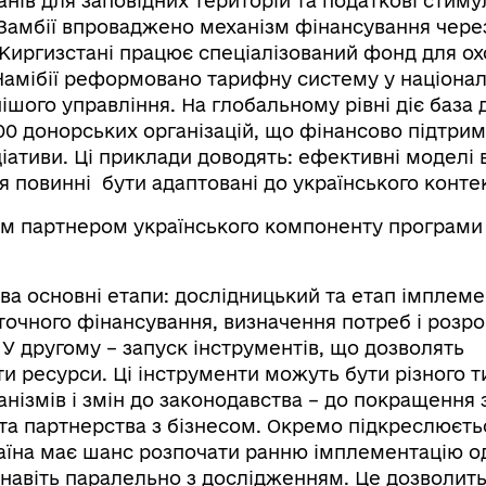
анів для заповідних територій та податкові стиму
 Замбії впроваджено механізм фінансування чере
У Киргизстані працює спеціалізований фонд для о
в Намібії реформовано тарифну систему у націона
шого управління. На глобальному рівні діє база д
300 донорських організацій, що фінансово підтри
іативи. Ці приклади доводять: ефективні моделі
я повинні бути адаптовані до українського контек
 партнером українського компоненту програми 
а основні етапи: дослідницький та етап імплемен
точного фінансування, визначення потреб і розр
. У другому – запуск інструментів, що дозволять
 ресурси. Ці інструменти можуть бути різного ти
нізмів і змін до законодавства – до покращення з
та партнерства з бізнесом. Окремо підкреслюєтьс
аїна має шанс розпочати ранню імплементацію о
– навіть паралельно з дослідженням. Це дозволи