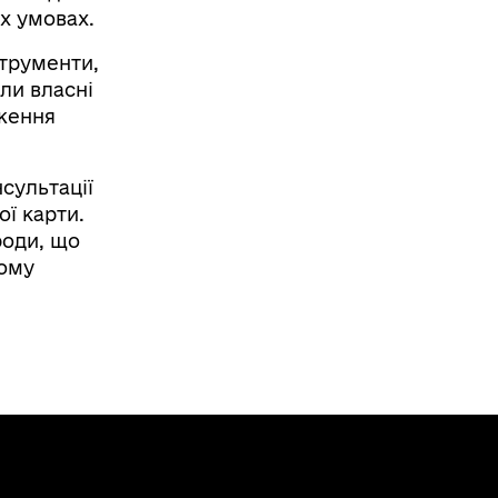
их умовах.
струменти,
ли власні
дження
сультації
ї карти.
роди, що
вому