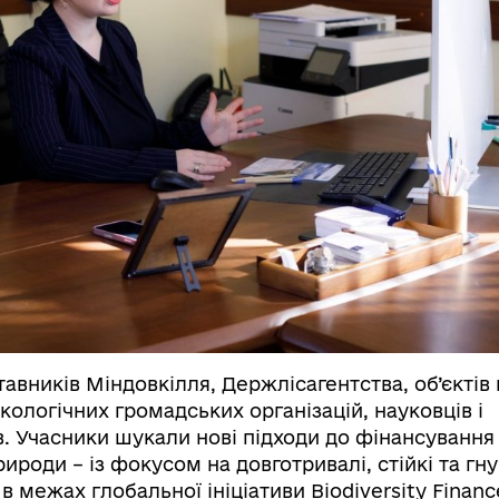
тавників Міндовкілля, Держлісагентства, об’єктів
кологічних громадських організацій, науковців і
. Учасники шукали нові підходи до фінансування 
роди – із фокусом на довготривалі, стійкі та гну
 межах глобальної ініціативи Biodiversity Finance