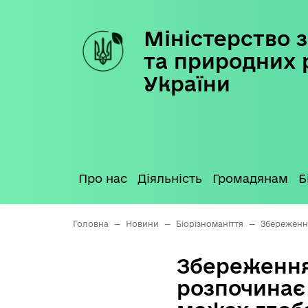
Міністерство з
Skip
to
та природних 
content
України
Про нас
Діяльність
Громадянам
Б
Головна
—
Новини
—
Біорізноманіття
—
Збереження
Збереження 
розпочинає