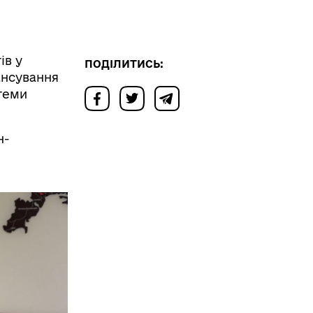
ів у
ПОДІЛИТИСЬ:
ансування
теми
н-