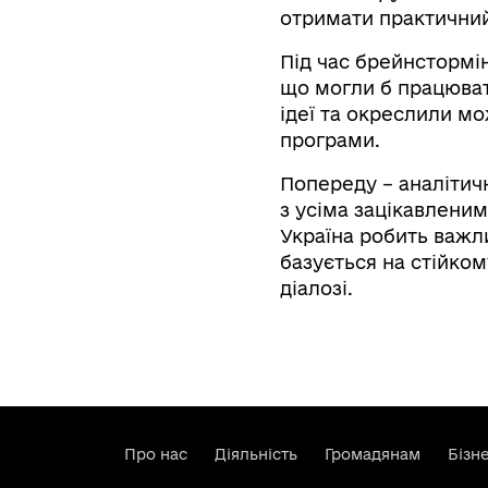
отримати практичний
Під час брейнстормі
що могли б працюват
ідеї та окреслили м
програми.
Попереду – аналітич
з усіма зацікавлени
Україна робить важл
базується на стійком
діалозі.
Про нас
Діяльність
Громадянам
Бізн