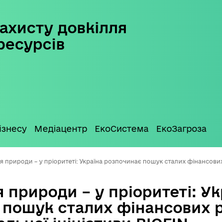
ахисту довкілля
ресурсів
ізнесу
Медіацентр
ЕкоСистема
ЕкоЗагроза
 природи – у пріоритеті: Україна розпочинає пошук сталих фінансових
природи – у пріоритеті: Ук
 пошук сталих фінансових 