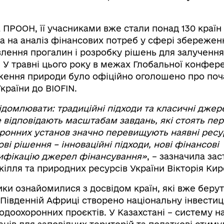
а ПРООН, її учасниками вже стали понад 130 країн 
 на аналіз фінансових потреб у сфері збережен
влення прогалин і розробку рішень для залучення
 У травні цього року в межах Глобальної конфере
ження природи було офіційно оголошено про поч
країни до BIOFIN.
ідомлювати: традиційні підходи та класичні джер
 відповідають масштабам завдань, які стоять пер
онних установ значно перевищують наявні ресу
ві рішення – інноваційні підходи, нові фінансові
сифікацію джерел фінансування»
, – зазначила за
кілля та природних ресурсів України Вікторія Кир
ики ознайомилися з досвідом країн, які вже берут
 Південній Африці створено національну інвестиц
доохоронних проєктів. У Казахстані – систему н