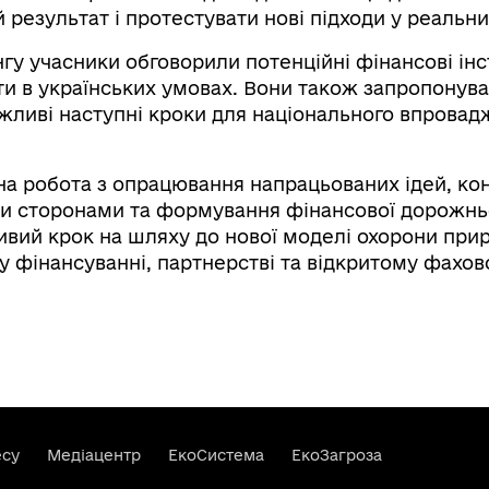
 результат і протестувати нові підходи у реальн
нгу учасники обговорили потенційні фінансові ін
и в українських умовах. Вони також запропонува
ожливі наступні кроки для національного впрова
на робота з опрацювання напрацьованих ідей, кон
ми сторонами та формування фінансової дорожньо
ивий крок на шляху до нової моделі охорони при
у фінансуванні, партнерстві та відкритому фахо
есу
Медіацентр
ЕкоСистема
ЕкоЗагроза