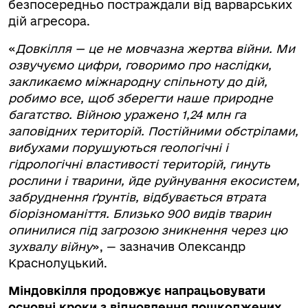
безпосередньо постраждали від варварських
дій агресора.
«
Довкілля — це не мовчазна жертва війни. Ми
озвучуємо цифри, говоримо про наслідки,
закликаємо міжнародну спільноту до дій,
робимо все, щоб зберегти наше природне
багатство. Війною уражено 1,24 млн га
заповідних територій. Постійними обстрілами,
вибухами порушуються геологічні і
гідрологічні властивості територій, гинуть
рослини і тварини, йде руйнування екосистем,
забруднення ґрунтів, відбувається втрата
біорізноманіття. Близько 900 видів тварин
опинилися під загрозою зникнення через цю
зухвалу війну
», — зазначив Олександр
Краснолуцький.
Міндовкілля продовжує напрацьовувати
основні кроки з відновлення пошкоджених