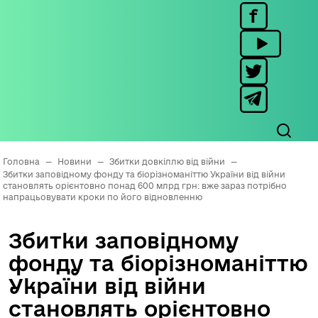
Головна
—
Новини
—
Збитки довкіллю від війни
—
Збитки заповідному фонду та біорізноманіттю України від війни
становлять орієнтовно понад 600 млрд грн: вже зараз потрібно
напрацьовувати кроки по його відновленню
Збитки заповідному
фонду та біорізноманіттю
України від війни
становлять орієнтовно