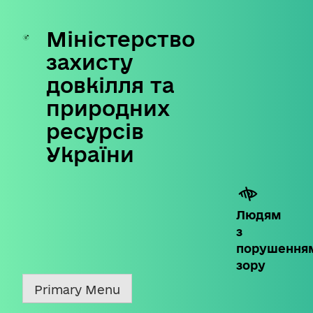
Міністерство
Skip
to
захисту
content
довкілля та
природних
ресурсів
України
Людям
з
порушення
зору
Primary Menu