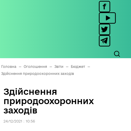
Головна
—
Оголошення
—
Звіти
—
Бюджет
—
Здійснення природоохоронних заходів
Здійснення
природоохоронних
заходів
24/12/2021 : 10:56