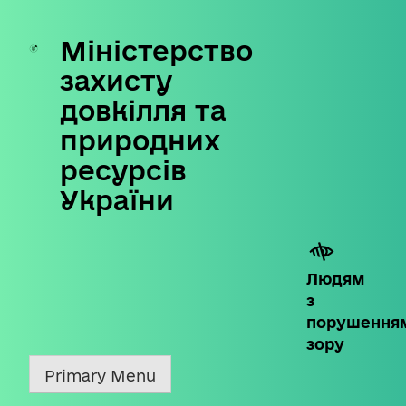
Міністерство
Skip
to
захисту
content
довкілля та
природних
ресурсів
України
Людям
з
порушення
зору
Primary Menu