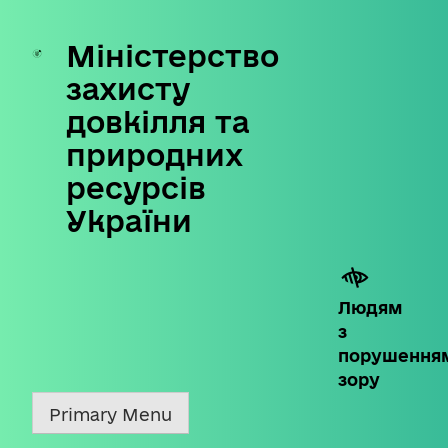
Міністерство
Skip
to
захисту
content
довкілля та
природних
ресурсів
України
Людям
з
порушення
зору
Primary Menu