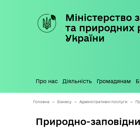
Міністерство з
Skip
to
та природних 
content
України
Про нас
Діяльність
Громадянам
Б
Головна
—
Бізнесу
—
Адміністративні послуги
—
Пр
Природно-заповідн