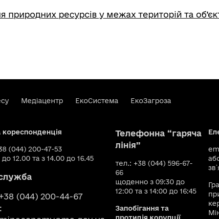
я природних ресурсів у межах територій та об’є
есу
Медіацентр
ЕкоСистема
ЕкоЗагроза
а кореспонденція
Ел
Телефонна “гаряча
лінія”
+38 (044) 200-47-53
ema
 до 12.00 та з 14.00 до 16.45
аб
тел.: +38 (044) 596-67-
зв`
66
служба
щоденно з 09:30 до
Гр
12:00 та з 14:00 до 16:45
пр
 +38 (044) 200-44-67
ке
:
Запобігання та
Мі
протидія корупції