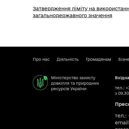
Затвердження ліміту на використанн
загальнодержавного значення
Про нас
Діяльність
Громадянам
Бізн
Міністерство захисту
Вхідн
довкілля та природних
тел.: 
ресурсів України
з 09.30
Прес
тел.:
email