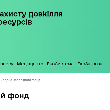
ахисту довкілля
ресурсів
ізнесу
Медіацентр
ЕкоСистема
ЕкоЗагроза
иродно-заповідний фонд
ий фонд