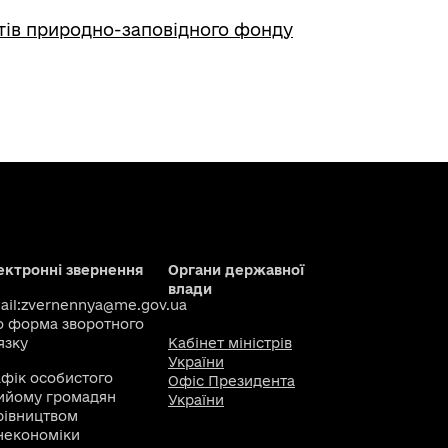
ктів природно-заповідного фонду
ектронні звернення
Органи державної
влади
il:
zvernennya@me.gov.ua
о
форма зворотного
язку
Кабінет міністрів
України
афік особистого
Офіс Президента
ийому громадян
України
рівництвом
некономіки