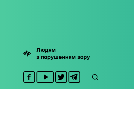
Людям
з порушенням зору