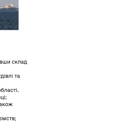
ивши склад
івлі та
бласті.
ці;
також
ємств;