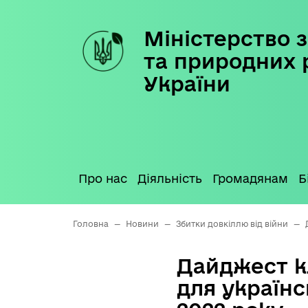
Міністерство з
Skip
to
та природних 
content
України
Про нас
Діяльність
Громадянам
Б
Головна
—
Новини
—
Збитки довкіллю від війни
—
Дайджест кл
для українс