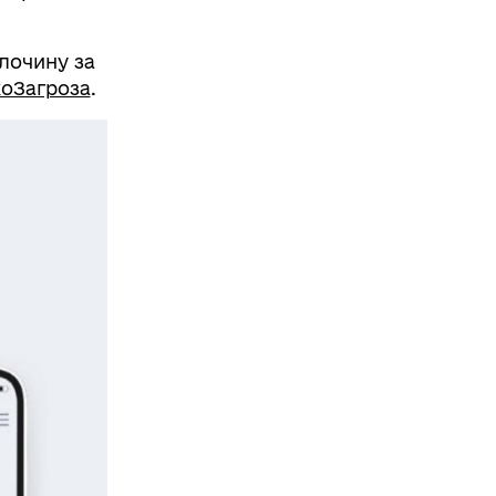
лочину за
оЗагроза
.