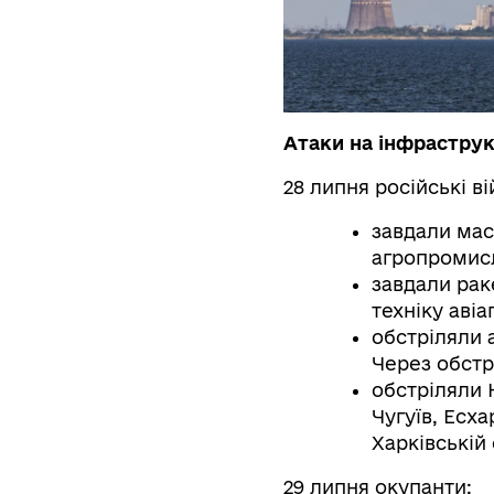
Атаки на інфраструк
28 липня російські ві
завдали мас
агропромисл
завдали рак
техніку аві
обстріляли 
Через обстр
обстріляли 
Чугуїв, Есх
Харківській
29 липня окупанти: