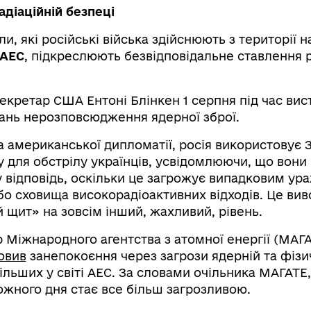
адіаційній безпеці
ли, які російські війська здійснюють з території 
 АЕС
, підкреслюють безвідповідальне ставлення 
кретар США Ентоні Блінкен 1 серпня під час вис
тань нерозповсюдження ядерної зброї.
а американської дипломатії, росія використовує 
у для обстрілу українців, усвідомлюючи, що вони
 у відповідь, оскільки це загрожує випадковим у
бо сховища високорадіоактивних відходів. Це вив
 щит» на зовсім інший, жахливий, рівень.
 Міжнародного агентства з атомної енергії (МАГ
овив
занепокоєння через загрози ядерній та фізи
більших у світі АЕС. За словами очільника МАГАТЕ,
ожного дня стає все більш загрозливою.