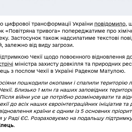
во цифрової трансформації України
повідомило
, 
к «Повітряна тривога» попереджатиме про хіміч
пеку. Застосунок також надсилатиме текстові по
, залежно від виду загрози.
підтримкою Чехії щодо повоєнного відновлення до
стрічі
міністра захисту довкілля та природних рес
ець з послом Чехії в Україні Радеком Матулою.
росіяни пошкодили окопами і спалили територію л
Чехії. Близько 1 млн га наших заповідних територі
ісля війни усе це потрібно розміновувати та від
ехії до всіх наших євроінтеграційних ініціатив та 
ідновлення країни є одним із 5 основних пріорит
 у Раді ЄС. Розраховуємо на подальшу підтримку
ілець
.