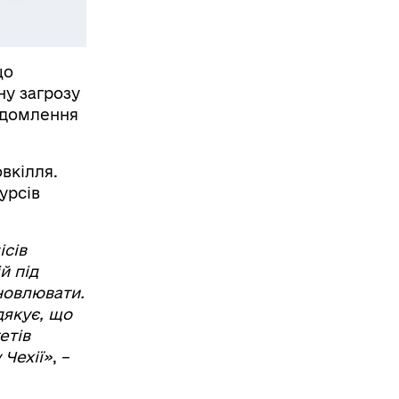
що
ну загрозу
відомлення
вкілля.
урсів
ісів
й під
новлювати.
дякує, що
етів
 Чехії»
, –