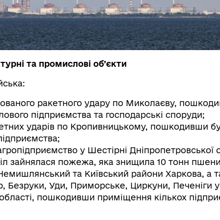
турні та промислові об’єкти
йська:
ованого ракетного удару по Миколаєву, пошкод
ового підприємства та господарські споруди;
етних ударів по Кропивницькому, пошкодивши буд
апідприємства;
агропідприємство у Шестірні Дніпропетровської о
іл зайнялася пожежа, яка знищила 10 тонн пшени
Немишлянський та Київський райони Харкова, а 
ар, Безруки, Уди, Приморське, Циркуни, Печеніги у
 області, пошкодивши приміщення кількох підпри