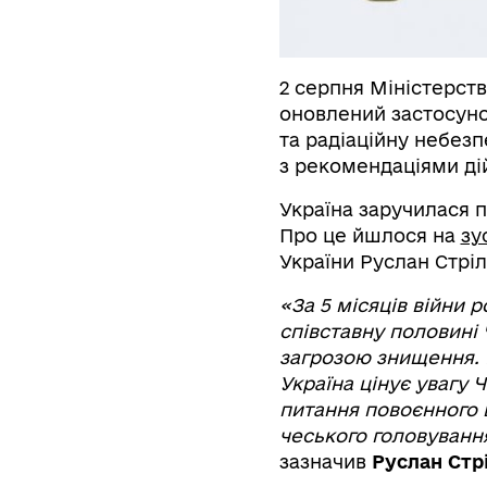
2 серпня Міністерст
оновлений застосуно
та радіаційну небез
з рекомендаціями дій
Україна заручилася 
Про це йшлося на
зу
України Руслан Стріл
«За 5 місяців війни 
співставну половині 
загрозою знищення. П
Україна цінує увагу Ч
питання повоєнного в
чеського головування
зазначив
Руслан Стр