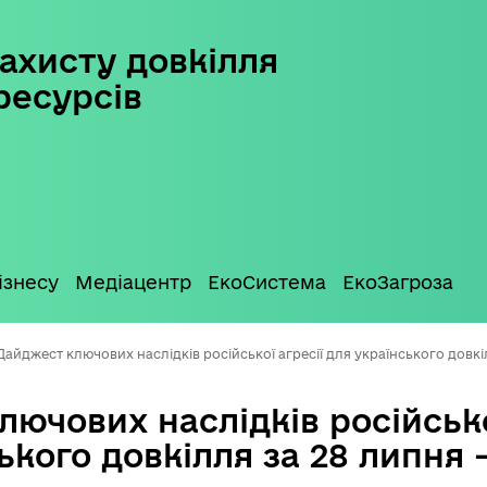
ахисту довкілля
ресурсів
ізнесу
Медіацентр
ЕкоСистема
ЕкоЗагроза
Дайджест ключових наслідків російської агресії для українського довкіл
ючових наслідків російсько
ького довкілля за 28 липня 