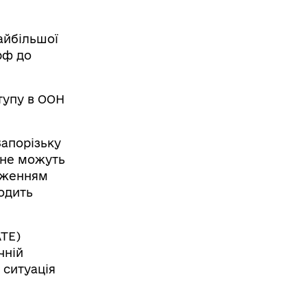
найбільшої
рф до
тупу в ООН
Запорізьку
 не можуть
раженням
одить
АТЕ)
чній
 ситуація