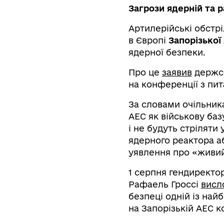
Загрози ядерній та р
Артилерійські обстрі
в Європі
Запорізької
ядерної безпеки.
Про це
заявив
держсе
на конференції з пи
За словами очільник
АЕС як військову баз
і не будуть стріляти
ядерного реактора а
уявлення про «живий
1 серпня гендиректор
Рафаель Гроссі
висл
безпеці одній із най
на Запорізькій АЕС к