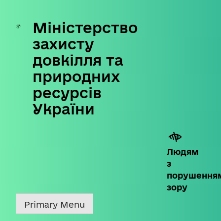
Міністерство
Skip
to
захисту
content
довкілля та
природних
ресурсів
України
Людям
з
порушення
зору
Primary Menu