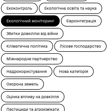
Екоконтроль
Екологічна освіта та наука
Екологічний моніторинг
Євроінтеграція
Збитки довкіллю від війни
Кліматична політика
Лісове господарство
Міжнародне партнерство
Надрокористування
Нова категорія
Охорона земель
Оцінка впливу на довкілля
Пестициди та агрохімікати