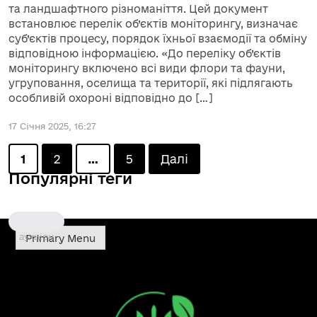
та ландшафтного різноманіття. Цей документ
встановлює перелік об’єктів моніторингу, визначає
суб’єктів процесу, порядок їхньої взаємодії та обміну
відповідною інформацією. «До переліку об’єктів
моніторингу включено всі види флори та фауни,
угруповання, оселища та території, які підлягають
особливій охороні відповідно до […]
17 Січня 2025, 16:27
Posts
1
2
…
5
Далі
Популярні теги
pagination
аукціон
Primary Menu