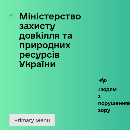
Міністерство
Skip
to
захисту
content
довкілля та
природних
ресурсів
України
Людям
з
порушення
зору
Primary Menu