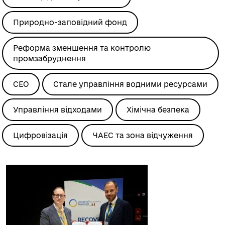
Природно-заповідний фонд
Реформа зменшення та контролю
промзабруднення
СЕО
Стале управління водними ресурсами
Управління відходами
Хімічна безпека
Цифровізація
ЧАЕС та зона відчуження