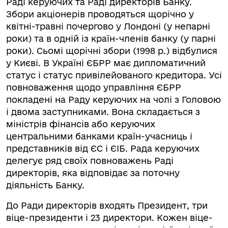
Раді керуючих та Раді директорів Банку.
Збори акціонерів проводяться щорічно у
квітні-травні почергово у Лондоні (у непарні
роки) та в одній із країн-членів банку (у парні
роки). Сьомі щорічні збори (1998 р.) відбулися
у Києві. В Україні ЄБРР має дипломатичний
статус і статус привілейованого кредитора. Усі
повноваження щодо управління ЄБРР
покладені на Раду керуючих на чолі з Головою
і двома заступниками. Вона складається з
міністрів фінансів або керуючих
центральними банками країн-учасниць і
представників від ЄС і ЄІБ. Рада керуючих
делегує ряд своїх повноважень Раді
директорів, яка відповідає за поточну
діяльність Банку.
До Ради директорів входять Президент, три
віце-президенти і 23 директори. Кожен віце-