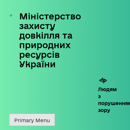
Міністерство
Skip
to
захисту
content
довкілля та
природних
ресурсів
України
Людям
з
порушення
зору
Primary Menu