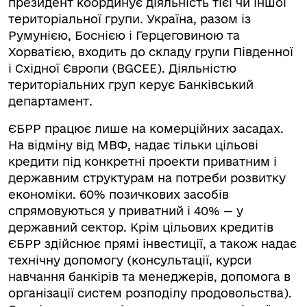
президент координує діяльність тієї чи іншої
територіальної групи. Україна, разом із
Румунією, Боснією і Герцеговиною та
Хорватією, входить до складу групи Південної
і Східної Європи (BGCEE). Діяльністю
територіальних груп керує Банківський
департамент.
ЄБРР працює лише на комерційних засадах.
На відміну від МВФ, надає тільки цільові
кредити під конкретні проекти приватним і
державним структурам на потреби розвитку
економіки. 60% позичкових засобів
спрямовуються у приватний і 40% — у
державний сектор. Крім цільових кредитів
ЄБРР здійснює прямі інвестиції, а також надає
технічну допомогу (консультації, курси
навчання банкірів та менеджерів, допомога в
організації систем розподілу продовольства).