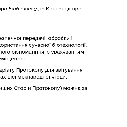
про біобезпеку до Конвенції про
езпечної передачі, обробки і
ористання сучасної біотехнології,
ого різноманіття, з урахуванням
реміщенню.
таріату Протоколу для звітування
ах цієї міжнародної угоди.
інших Сторін Протоколу) можна за