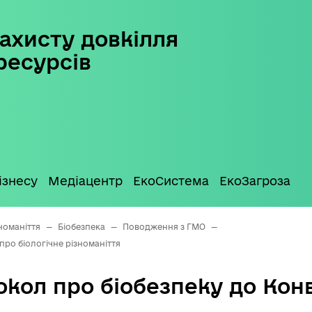
ахисту довкілля
ресурсів
ізнесу
Медіацентр
ЕкоСистема
ЕкоЗагроза
номаніття
—
Біобезпека
—
Поводження з ГМО
—
про біологічне різноманіття
кол про біобезпеку до Конв