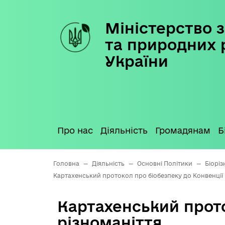
Міністерство з
Skip
to
та природних 
content
України
Про нас
Діяльність
Громадянам
Б
Головна
—
Діяльність
—
Основні Політики
—
Біоріз
Картахенський протокол про біобезпеку до Конвенції 
Картахенський прото
різноманіття