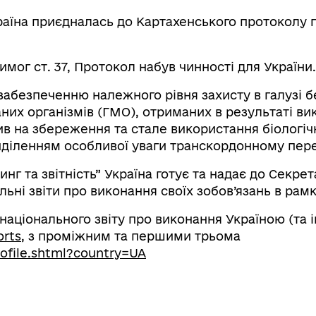
країна приєдналась до Картахенського протоколу 
вимог ст. 37, Протокол набув чинності для України.
забезпеченню належного рівня захисту в галузі б
их організмів (ГМО), отриманих в результаті вик
в на збереження та стале використання біологічн
риділенням особливої уваги транскордонному пе
нг та звітність” Україна готує та надає до Секре
ні звіти про виконання своїх зобов’язань в рамк
національного звіту про виконання Україною (та 
orts
, з проміжним та першими трьома
rofile.shtml?country=UA