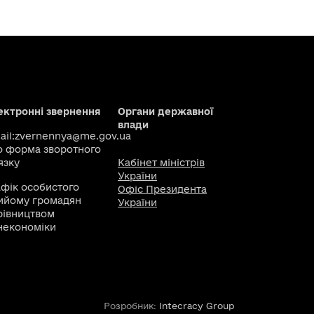
ектронні звернення
Органи державної
влади
il:
zvernennya@me.gov.ua
о
форма зворотного
язку
Кабінет міністрів
України
афік особистого
Офіс Президента
ийому громадян
України
рівництвом
некономіки
Розробник:
Intecracy Group