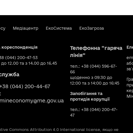
есу
Медіацентр
ЕкоСистема
ЕкоЗагроза
а кореспонденція
Ел
Телефонна “гаряча
лінія”
+38 (044) 200-47-53
ema
 до 12.00 та з 14.00 до 16.45
аб
тел.: +38 (044) 596-67-
зв`
66
служба
щоденно з 09:30 до
Гр
12:00 та з 14:00 до 16:45
пр
 +38 (044) 200-44-67
ке
:
Запобігання та
Мі
протидія корупції
smineconomy@me.gov.ua
тел.: +38 (044) 200-47-
47
ive Commons Attribution 4.0 International license, якщо не