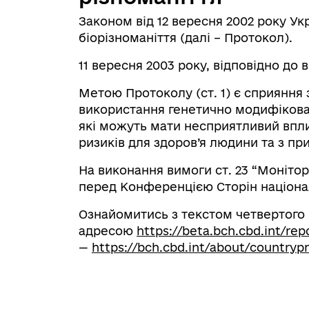
Законом від 12 вересня 2002 року У
біорізноманіття (далі – Протокол).
11 вересня 2003 року, відповідно до 
Метою Протоколу (ст. 1) є сприяння 
використання генетично модифікован
які можуть мати несприятливий впли
ризиків для здоров’я людини та з п
На виконання вимоги ст. 23 “Монітори
перед Конференцією Сторін національ
Ознайомитись з текстом четвертого 
адресою
https://beta.bch.cbd.int/rep
—
https://bch.cbd.int/about/countryp