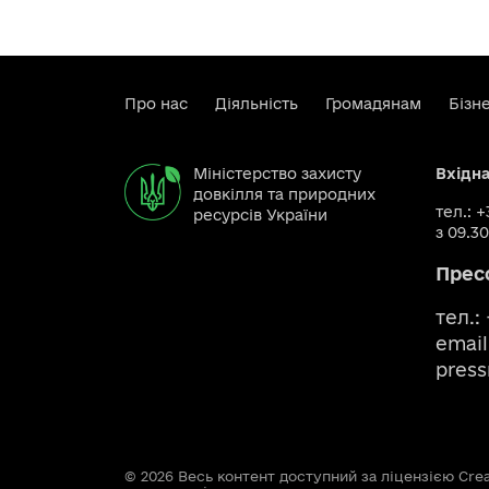
Про нас
Діяльність
Громадянам
Бізн
Міністерство захисту
Вхідн
довкілля та природних
тел.: 
ресурсів України
з 09.30
Прес
тел.:
email
pres
© 2026 Весь контент доступний за ліцензією Creat