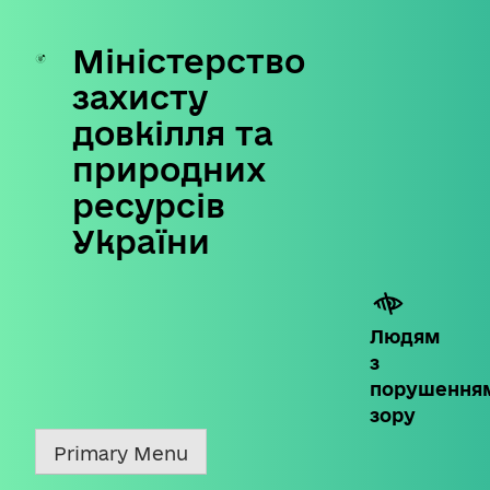
Міністерство
Skip
to
захисту
content
довкілля та
природних
ресурсів
України
Людям
з
порушення
зору
Primary Menu