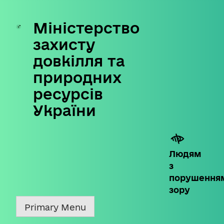
Міністерство
Skip
to
захисту
content
довкілля та
природних
ресурсів
України
Людям
з
порушення
зору
Primary Menu