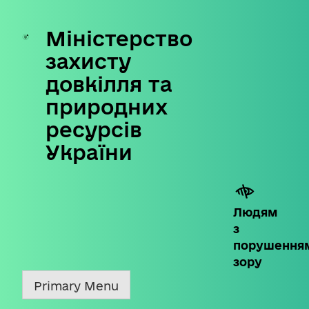
Міністерство
Skip
to
захисту
content
довкілля та
природних
ресурсів
України
Людям
з
порушення
зору
Primary Menu