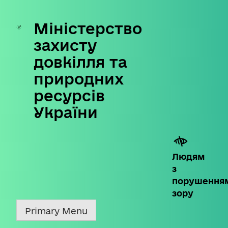
Міністерство
Skip
to
захисту
content
довкілля та
природних
ресурсів
України
Людям
з
порушення
зору
Primary Menu