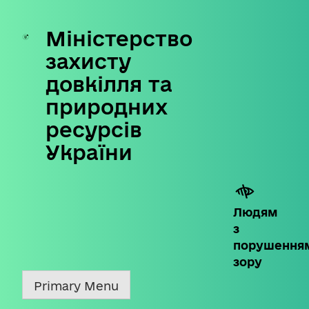
Міністерство
Skip
to
захисту
content
довкілля та
природних
ресурсів
України
Людям
з
порушення
зору
Primary Menu