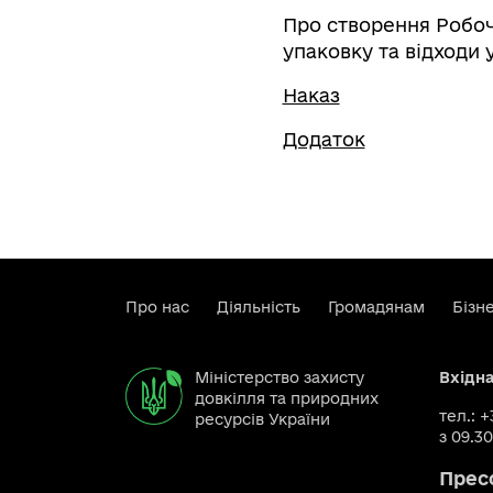
Про створення Робочо
упаковку та відходи
Наказ
Додаток
Про нас
Діяльність
Громадянам
Бізн
Міністерство захисту
Вхідн
довкілля та природних
тел.: 
ресурсів України
з 09.30
Прес