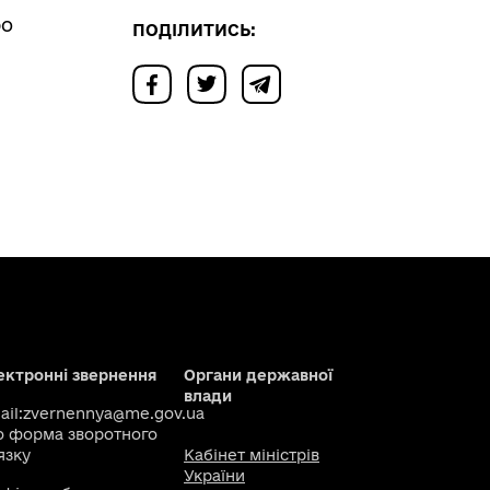
ро
ПОДІЛИТИСЬ:
ектронні звернення
Органи державної
влади
il:
zvernennya@me.gov.ua
о
форма зворотного
язку
Кабінет міністрів
України