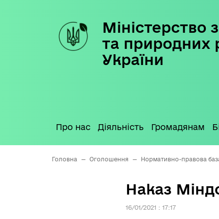
Міністерство з
Skip
to
та природних 
content
України
Про нас
Діяльність
Громадянам
Б
Головна
—
Оголошення
—
Нормативно-правова баз
Наказ Міндо
16/01/2021 : 17:17