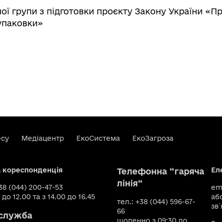
ї групи з підготовки проєкту Закону України «П
 упаковки»
есу
Медіацентр
ЕкоСистема
ЕкоЗагроза
а кореспонденція
Ел
Телефонна “гаряча
лінія”
+38 (044) 200-47-53
ema
 до 12.00 та з 14.00 до 16.45
аб
тел.: +38 (044) 596-67-
зв`
66
служба
щоденно з 09:30 до