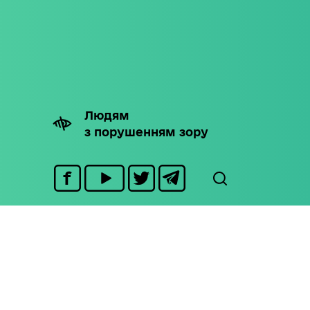
Людям
з порушенням зору