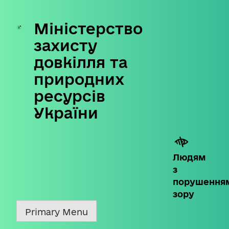
Міністерство
Skip
to
захисту
content
довкілля та
природних
ресурсів
України
Людям
з
порушення
зору
Primary Menu